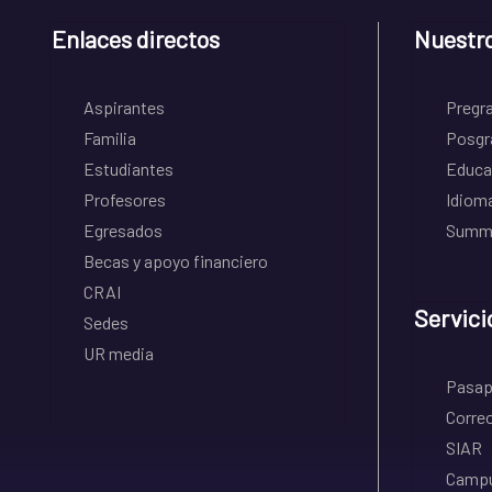
Enlaces directos
Nuestr
Aspirantes
Pregr
Familia
Posgr
Estudiantes
Educa
Profesores
Idiom
Egresados
Summe
Becas y apoyo financiero
CRAI
Servici
Sedes
UR media
Pasapo
Correo
SIAR
Campu