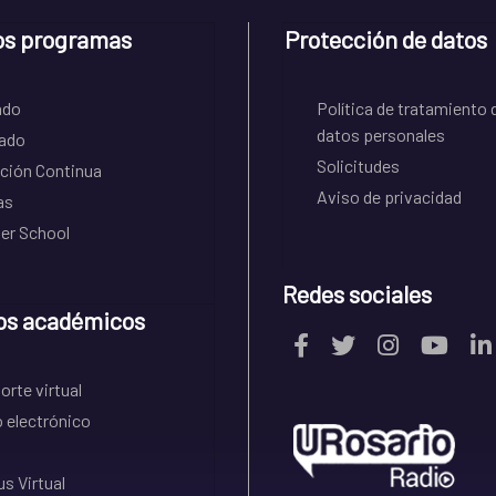
os programas
Protección de datos
ado
Política de tratamiento 
datos personales
ado
Solicitudes
ción Continua
Aviso de privacidad
as
r School
Redes sociales
os académicos
rte virtual
 electrónico
s Virtual