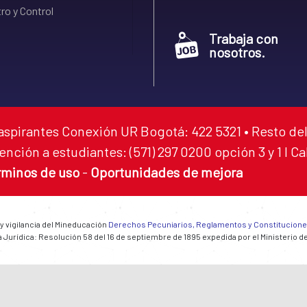
ro y Control
Trabaja con
nosotros.
aspirantes Conexión UR Bogotá: 422 5321 • Resto del
ención a estudiantes: (571) 297 0200 opción 3 y 1 I C
rminos de uso
-
Oportunidades de mejora
 y vigilancia del Mineducación
Derechos Pecuniarios, Reglamentos y Constitucion
 Jurídica: Resolución 58 del 16 de septiembre de 1895 expedida por el Ministerio d