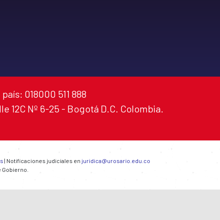
 país: 018000 511 888
alle 12C Nº 6-25 - Bogotá D.C. Colombia.
es
| Notificaciones judiciales en
juridica@urosario.edu.co
e Gobierno.