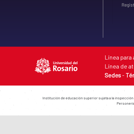
Regist
Línea para 
Línea de at
Sedes
-
Té
Institución de educación superior sujeta a la inspección
Personería