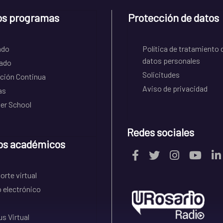
os programas
Protección de datos
ado
Política de tratamiento 
datos personales
ado
Solicitudes
ción Continua
Aviso de privacidad
as
r School
Redes sociales
os académicos
rte virtual
 electrónico
s Virtual