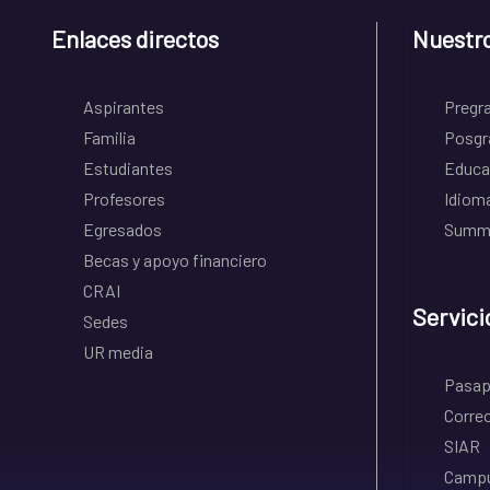
Enlaces directos
Nuestr
Aspirantes
Pregr
Familia
Posgr
Estudiantes
Educa
Profesores
Idiom
Egresados
Summe
Becas y apoyo financiero
CRAI
Servici
Sedes
UR media
Pasapo
Correo
SIAR
Campu