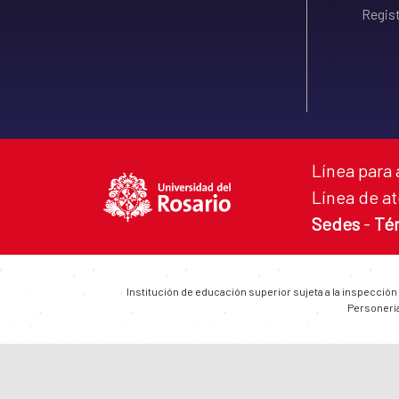
Regist
Línea para 
Línea de at
Sedes
-
Té
Institución de educación superior sujeta a la inspección
Personería