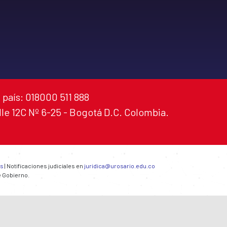
 país: 018000 511 888
alle 12C Nº 6-25 - Bogotá D.C. Colombia.
es
| Notificaciones judiciales en
juridica@urosario.edu.co
e Gobierno.