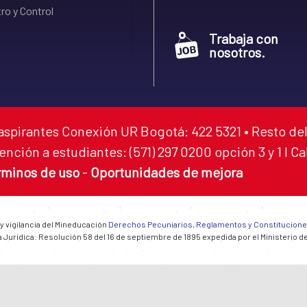
ro y Control
Trabaja con
nosotros.
aspirantes Conexión UR Bogotá: 422 5321 • Resto del
ención a estudiantes: (571) 297 0200 opción 3 y 1 I C
rminos de uso
-
Oportunidades de mejora
 y vigilancia del Mineducación
Derechos Pecuniarios, Reglamentos y Constitucion
 Jurídica: Resolución 58 del 16 de septiembre de 1895 expedida por el Ministerio d