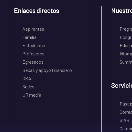
Enlaces directos
Nuestr
Aspirantes
Pregr
Familia
Posgr
Estudiantes
Educa
Profesores
Idiom
Egresados
Summe
Becas y apoyo financiero
CRAI
Servici
Sedes
UR media
Pasapo
Correo
SIAR
Campu