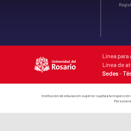
Regist
Línea para 
Línea de at
Sedes
-
Té
Institución de educación superior sujeta a la inspección
Personería