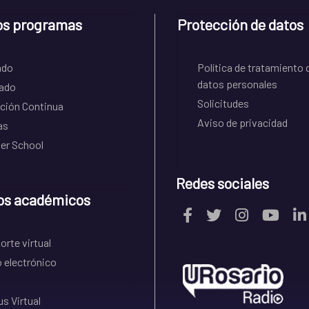
os programas
Protección de datos
ado
Política de tratamiento 
datos personales
ado
Solicitudes
ción Continua
Aviso de privacidad
as
r School
Redes sociales
os académicos
rte virtual
 electrónico
s Virtual