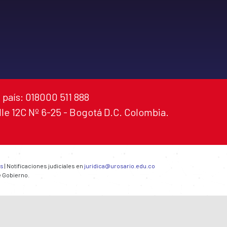
 país: 018000 511 888
alle 12C Nº 6-25 - Bogotá D.C. Colombia.
es
| Notificaciones judiciales en
juridica@urosario.edu.co
e Gobierno.