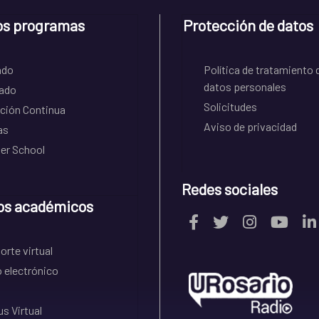
os programas
Protección de datos
ado
Política de tratamiento 
datos personales
ado
Solicitudes
ción Continua
Aviso de privacidad
as
r School
Redes sociales
os académicos
rte virtual
 electrónico
s Virtual