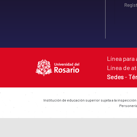
Regist
Línea para 
Línea de at
Sedes
-
Té
Institución de educación superior sujeta a la inspección
Personería