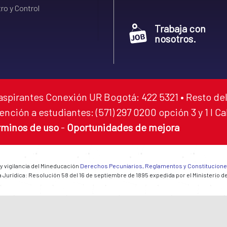
ro y Control
Trabaja con
nosotros.
aspirantes Conexión UR Bogotá: 422 5321 • Resto del
ención a estudiantes: (571) 297 0200 opción 3 y 1 I C
rminos de uso
-
Oportunidades de mejora
 y vigilancia del Mineducación
Derechos Pecuniarios, Reglamentos y Constitucion
 Jurídica: Resolución 58 del 16 de septiembre de 1895 expedida por el Ministerio d