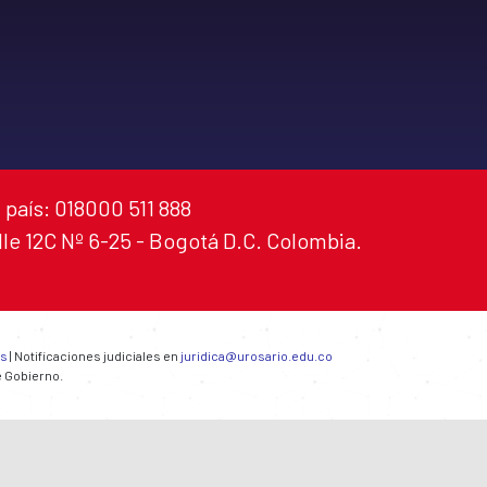
 país: 018000 511 888
alle 12C Nº 6-25 - Bogotá D.C. Colombia.
es
| Notificaciones judiciales en
juridica@urosario.edu.co
e Gobierno.