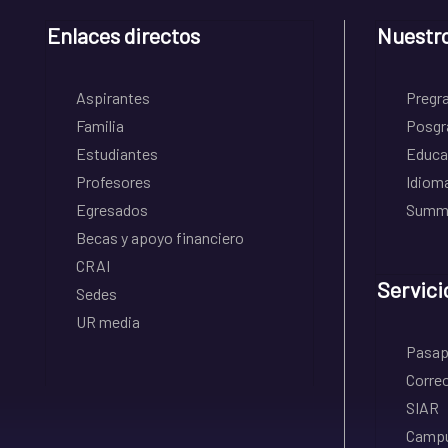
Enlaces directos
Nuestr
Aspirantes
Pregr
Familia
Posgr
Estudiantes
Educa
Profesores
Idiom
Egresados
Summe
Becas y apoyo financiero
CRAI
Servici
Sedes
UR media
Pasapo
Correo
SIAR
Campu