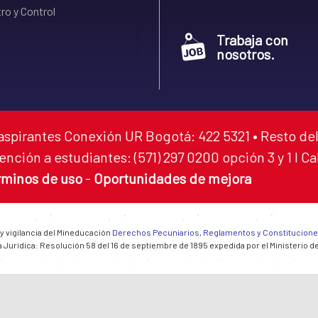
ro y Control
Trabaja con
nosotros.
aspirantes Conexión UR Bogotá: 422 5321 • Resto del
ención a estudiantes: (571) 297 0200 opción 3 y 1 I C
rminos de uso
-
Oportunidades de mejora
 y vigilancia del Mineducación
Derechos Pecuniarios, Reglamentos y Constitucion
 Jurídica: Resolución 58 del 16 de septiembre de 1895 expedida por el Ministerio d