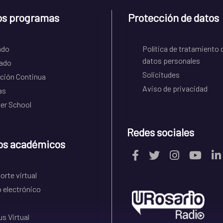
os programas
Protección de datos
ado
Política de tratamiento 
datos personales
ado
Solicitudes
ción Continua
Aviso de privacidad
as
r School
Redes sociales
os académicos
rte virtual
 electrónico
s Virtual