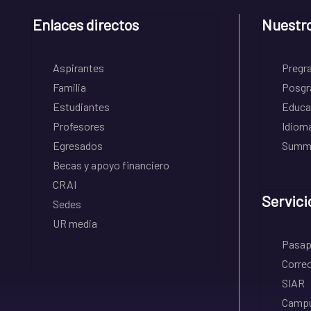
Enlaces directos
Nuestr
Aspirantes
Pregr
Familia
Posgr
Estudiantes
Educa
Profesores
Idiom
Egresados
Summe
Becas y apoyo financiero
CRAI
Servici
Sedes
UR media
Pasapo
Correo
SIAR
Campu