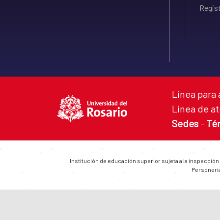
Regist
Línea para 
Línea de at
Sedes
-
Té
Institución de educación superior sujeta a la inspección
Personería