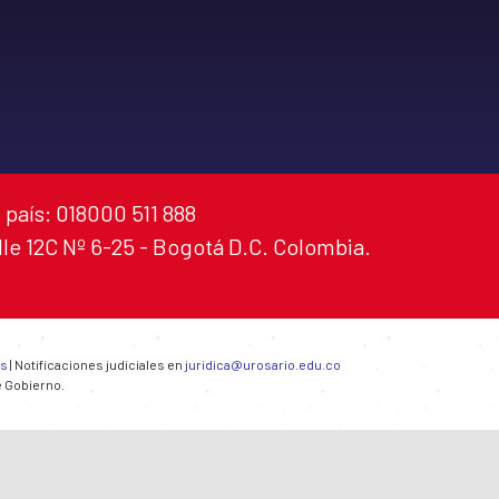
 país: 018000 511 888
alle 12C Nº 6-25 - Bogotá D.C. Colombia.
es
| Notificaciones judiciales en
juridica@urosario.edu.co
e Gobierno.