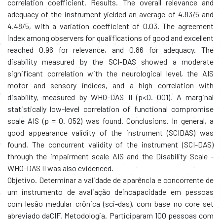
correlation coefficient. Results. The overall relevance and
adequacy of the instrument yielded an average of 4.83/5 and
4.48/5, with a variation coefficient of 0.03. The agreement
index among observers for qualifications of good and excellent
reached 0.96 for relevance, and 0.86 for adequacy. The
disability measured by the SCI-DAS showed a moderate
significant correlation with the neurological level, the AIS
motor and sensory indices, and a high correlation with
disability, measured by WHO-DAS II (p<0. 001). A marginal
statistically low-level correlation of functional compromise
scale AIS (p = 0. 052) was found. Conclusions. In general, a
good appearance validity of the instrument (SCIDAS) was
found. The concurrent validity of the instrument (SCI-DAS)
through the impairment scale AIS and the Disability Scale -
WHO-DAS II was also evidenced.
Objetivo. Determinar a validade de aparência e concorrente de
um instrumento de avaliação deincapacidade em pessoas
com lesão medular crônica (sci-das), com base no core set
abreviado daCIF. Metodologia. Participaram 100 pessoas com