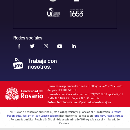
Redes sociales
Trabaja con
nosotros.
Línea para aspirantes Conexión UR Bogotá: 422 5321 • Resto
del país: 018000 511 888
Línea de atención a estudiantes: (571) 297 0200 opción 3 y 1 I
Calle 12C Nº 6-25 - Bogotá D.C. Colombia.
Sedes
-
Términos de uso
-
Oportunidades de mejora
Institución de educación superior sujeta a la inspección y vigilancia del Mineducación
Derechos
Pecuniarios, Reglamentos y Constituciones
| Notificaciones judiciales en
juridica@urosario.edu.co
Personería Jurídica: Resolución 58 del 16 de septiembre de 1895 expedida por el Ministerio de
Gobierno.