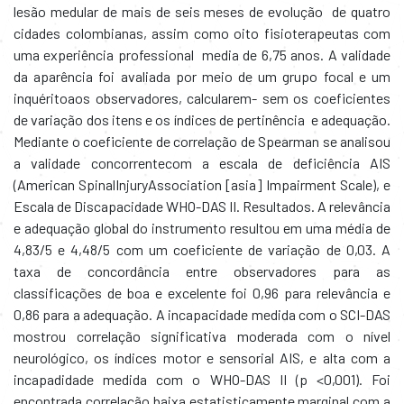
lesão medular de mais de seis meses de evolução de quatro
cidades colombianas, assim como oito fisioterapeutas com
uma experiência professional media de 6,75 anos. A validade
da aparência foi avaliada por meio de um grupo focal e um
inquéritoaos observadores, calcularem- sem os coeficientes
de variação dos itens e os índices de pertinência e adequação.
Mediante o coeficiente de correlação de Spearman se analisou
a validade concorrentecom a escala de deficiência AIS
(American SpinalInjuryAssociation [asia] Impairment Scale), e
Escala de Discapacidade WHO-DAS II. Resultados. A relevância
e adequação global do instrumento resultou em uma média de
4,83/5 e 4,48/5 com um coeficiente de variação de 0,03. A
taxa de concordância entre observadores para as
classificações de boa e excelente foi 0,96 para relevância e
0,86 para a adequação. A incapacidade medida com o SCI-DAS
mostrou correlação significativa moderada com o nível
neurológico, os índices motor e sensorial AIS, e alta com a
incapadidade medida com o WHO-DAS II (p <0,001). Foi
encontrada correlação baixa estatisticamente marginal com a