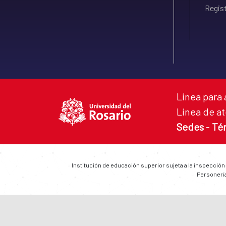
Regist
Línea para 
Línea de at
Sedes
-
Té
Institución de educación superior sujeta a la inspección
Personería