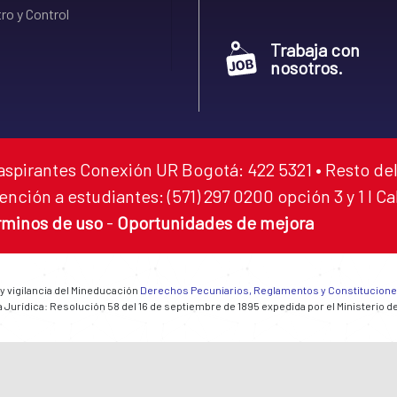
ro y Control
Trabaja con
nosotros.
aspirantes Conexión UR Bogotá: 422 5321 • Resto del
ención a estudiantes: (571) 297 0200 opción 3 y 1 I C
rminos de uso
-
Oportunidades de mejora
 y vigilancia del Mineducación
Derechos Pecuniarios, Reglamentos y Constitucion
 Jurídica: Resolución 58 del 16 de septiembre de 1895 expedida por el Ministerio d