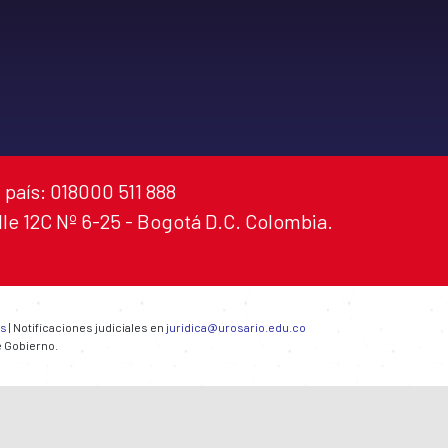
 país: 018000 511 888
alle 12C Nº 6-25 - Bogotá D.C. Colombia.
es
| Notificaciones judiciales en
juridica@urosario.edu.co
e Gobierno.