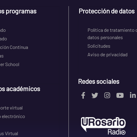
os programas
Protección de datos
ado
Política de tratamiento 
datos personales
ado
Solicitudes
ción Continua
Aviso de privacidad
as
r School
Redes sociales
os académicos
rte virtual
 electrónico
s Virtual