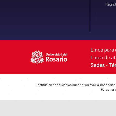
Regist
Línea para 
Línea de at
Sedes
-
Té
Institución de educación superior sujeta a la inspección
Personería