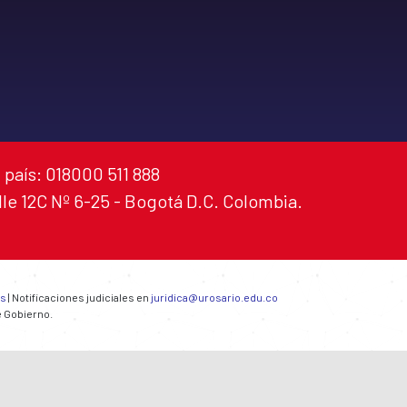
 país: 018000 511 888
alle 12C Nº 6-25 - Bogotá D.C. Colombia.
es
| Notificaciones judiciales en
juridica@urosario.edu.co
e Gobierno.