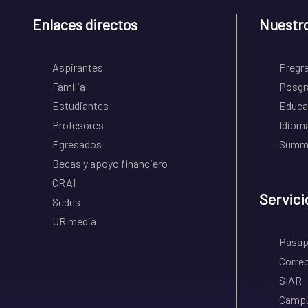
Enlaces directos
Nuestr
Aspirantes
Pregr
Familia
Posgr
Estudiantes
Educa
Profesores
Idiom
Egresados
Summe
Becas y apoyo financiero
CRAI
Servici
Sedes
UR media
Pasapo
Correo
SIAR
Campu