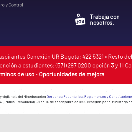
ro y Control
Trabaja con
nosotros.
aspirantes Conexión UR Bogotá: 422 5321 • Resto del
ención a estudiantes: (571) 297 0200 opción 3 y 1 I C
rminos de uso
-
Oportunidades de mejora
 y vigilancia del Mineducación
Derechos Pecuniarios, Reglamentos y Constitucion
 Jurídica: Resolución 58 del 16 de septiembre de 1895 expedida por el Ministerio d