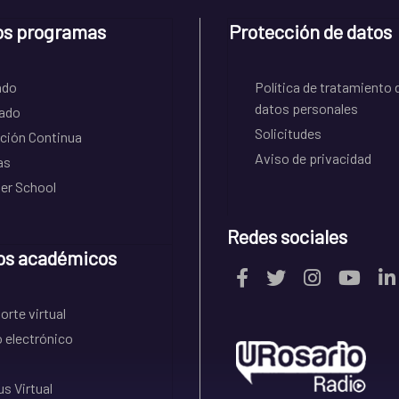
os programas
Protección de datos
ado
Política de tratamiento 
datos personales
ado
Solicitudes
ción Continua
Aviso de privacidad
as
r School
Redes sociales
os académicos
rte virtual
 electrónico
s Virtual