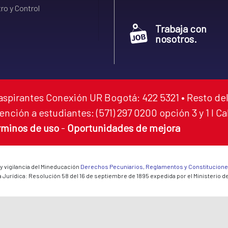
ro y Control
Trabaja con
nosotros.
aspirantes Conexión UR Bogotá: 422 5321 • Resto del
ención a estudiantes: (571) 297 0200 opción 3 y 1 I C
rminos de uso
-
Oportunidades de mejora
 y vigilancia del Mineducación
Derechos Pecuniarios, Reglamentos y Constitucion
 Jurídica: Resolución 58 del 16 de septiembre de 1895 expedida por el Ministerio d