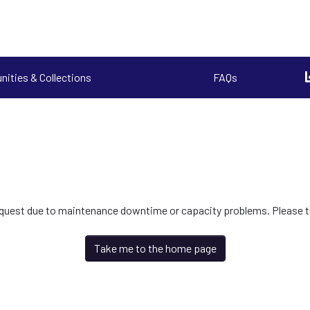
ities & Collections
FAQs
request due to maintenance downtime or capacity problems. Please try
Take me to the home page