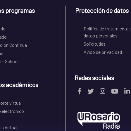
os programas
Protección de datos
ado
Política de tratamiento 
datos personales
ado
Solicitudes
ción Continua
Aviso de privacidad
as
r School
Redes sociales
os académicos
rte virtual
 electrónico
s Virtual