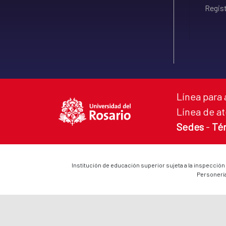
Regist
Línea para 
Línea de at
Sedes
-
Té
Institución de educación superior sujeta a la inspección
Personería