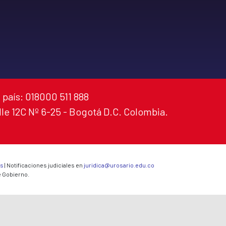
 país: 018000 511 888
alle 12C Nº 6-25 - Bogotá D.C. Colombia.
es
| Notificaciones judiciales en
juridica@urosario.edu.co
e Gobierno.