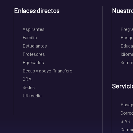
Enlaces directos
Nuestr
Aspirantes
Pregr
Familia
Posgr
Estudiantes
Educa
Profesores
Idiom
Egresados
Summe
Becas y apoyo financiero
CRAI
Servici
Sedes
UR media
Pasapo
Correo
SIAR
Campu