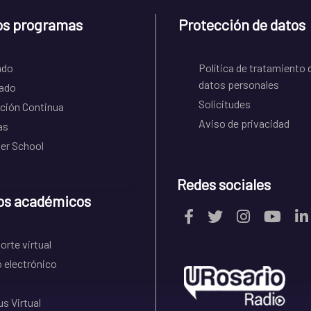
os programas
Protección de datos
ado
Política de tratamiento 
datos personales
ado
Solicitudes
ción Continua
Aviso de privacidad
as
r School
Redes sociales
os académicos
rte virtual
 electrónico
s Virtual