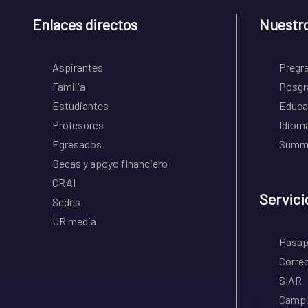
Enlaces directos
Nuestr
Aspirantes
Pregr
Familia
Posgr
Estudiantes
Educa
Profesores
Idiom
Egresados
Summe
Becas y apoyo financiero
CRAI
Servici
Sedes
UR media
Pasapo
Correo
SIAR
Campu