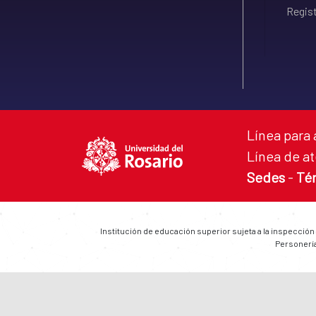
Regist
Línea para 
Línea de at
Sedes
-
Té
Institución de educación superior sujeta a la inspección
Personería