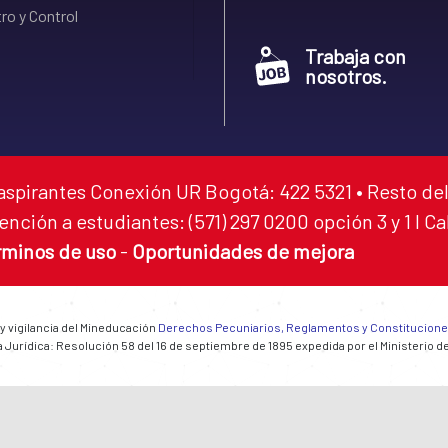
ro y Control
Trabaja con
nosotros.
aspirantes Conexión UR Bogotá: 422 5321 • Resto del
ención a estudiantes: (571) 297 0200 opción 3 y 1 I C
rminos de uso
-
Oportunidades de mejora
 y vigilancia del Mineducación
Derechos Pecuniarios, Reglamentos y Constitucion
 Jurídica: Resolución 58 del 16 de septiembre de 1895 expedida por el Ministerio d