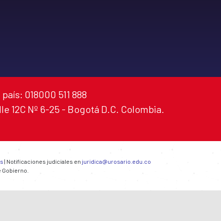
 país: 018000 511 888
alle 12C Nº 6-25 - Bogotá D.C. Colombia.
es
| Notificaciones judiciales en
juridica@urosario.edu.co
e Gobierno.