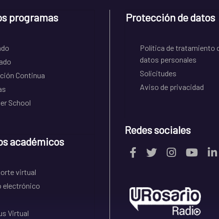
os programas
Protección de datos
ado
Política de tratamiento 
datos personales
ado
Solicitudes
ción Continua
Aviso de privacidad
as
r School
Redes sociales
os académicos
rte virtual
 electrónico
s Virtual