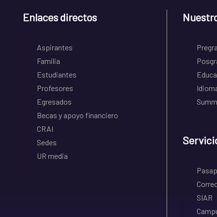
Enlaces directos
Nuestr
Aspirantes
Pregr
Familia
Posgr
Estudiantes
Educa
Profesores
Idiom
Egresados
Summe
Becas y apoyo financiero
CRAI
Servici
Sedes
UR media
Pasapo
Correo
SIAR
Campu