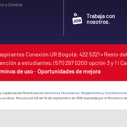
ro y Control
Trabaja con
nosotros.
aspirantes Conexión UR Bogotá: 422 5321 • Resto del
ención a estudiantes: (571) 297 0200 opción 3 y 1 I C
rminos de uso
-
Oportunidades de mejora
 y vigilancia del Mineducación
Derechos Pecuniarios, Reglamentos y Constitucion
 Jurídica: Resolución 58 del 16 de septiembre de 1895 expedida por el Ministerio d