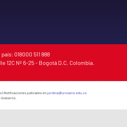
 país: 018000 511 888
alle 12C Nº 6-25 - Bogotá D.C. Colombia.
es
| Notificaciones judiciales en
juridica@urosario.edu.co
e Gobierno.