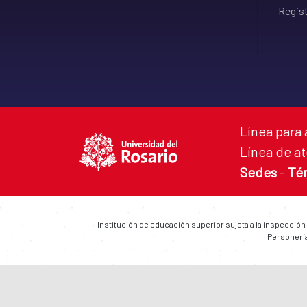
Regist
Línea para 
Línea de at
Sedes
-
Té
Institución de educación superior sujeta a la inspección
Personería