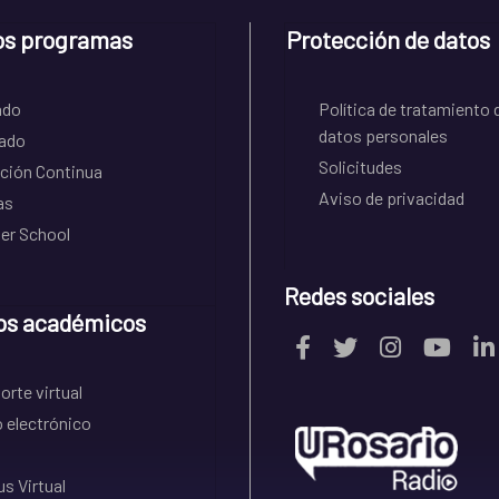
os programas
Protección de datos
ado
Política de tratamiento 
datos personales
ado
Solicitudes
ción Continua
Aviso de privacidad
as
r School
Redes sociales
os académicos
rte virtual
 electrónico
s Virtual