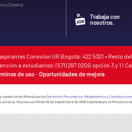
ro y Control
Trabaja con
nosotros.
aspirantes Conexión UR Bogotá: 422 5321 • Resto del
ención a estudiantes: (571) 297 0200 opción 3 y 1 I C
rminos de uso
-
Oportunidades de mejora
 y vigilancia del Mineducación
Derechos Pecuniarios, Reglamentos y Constitucion
 Jurídica: Resolución 58 del 16 de septiembre de 1895 expedida por el Ministerio d