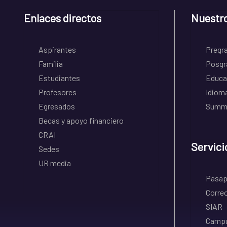
Enlaces directos
Nuestr
Aspirantes
Pregr
Familia
Posgr
Estudiantes
Educa
Profesores
Idiom
Egresados
Summe
Becas y apoyo financiero
CRAI
Servici
Sedes
UR media
Pasapo
Correo
SIAR
Campu