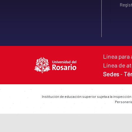
Regist
Línea para 
Línea de at
Sedes
-
Té
Institución de educación superior sujeta a la inspección
Personería