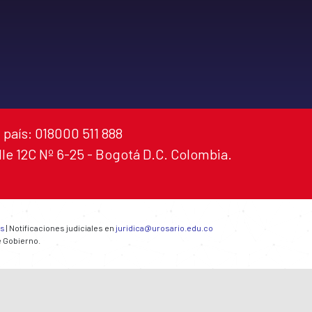
 país: 018000 511 888
alle 12C Nº 6-25 - Bogotá D.C. Colombia.
es
| Notificaciones judiciales en
juridica@urosario.edu.co
e Gobierno.