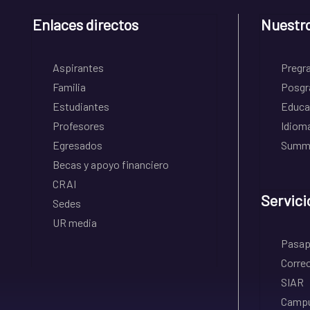
Enlaces directos
Nuestr
Aspirantes
Pregr
Familia
Posgr
Estudiantes
Educa
Profesores
Idiom
Egresados
Summe
Becas y apoyo financiero
CRAI
Servici
Sedes
UR media
Pasapo
Correo
SIAR
Campu