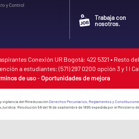
ro y Control
Trabaja con
nosotros.
aspirantes Conexión UR Bogotá: 422 5321 • Resto del
ención a estudiantes: (571) 297 0200 opción 3 y 1 I C
rminos de uso
-
Oportunidades de mejora
 y vigilancia del Mineducación
Derechos Pecuniarios, Reglamentos y Constitucion
 Jurídica: Resolución 58 del 16 de septiembre de 1895 expedida por el Ministerio d