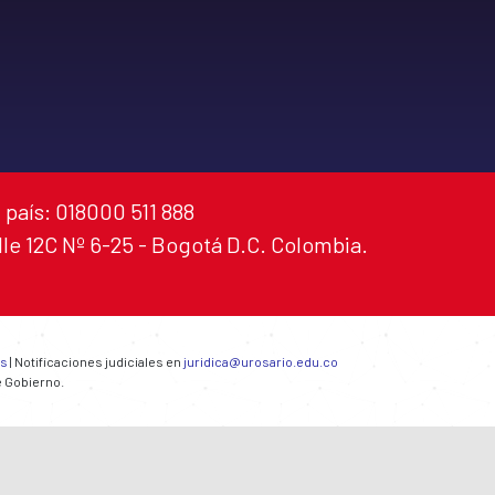
 país: 018000 511 888
alle 12C Nº 6-25 - Bogotá D.C. Colombia.
es
| Notificaciones judiciales en
juridica@urosario.edu.co
e Gobierno.