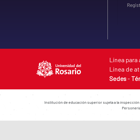
Regist
Línea para 
Línea de at
Sedes
-
Té
Institución de educación superior sujeta a la inspección
Personería