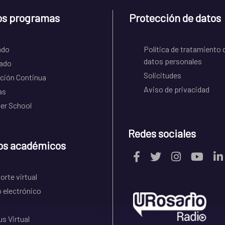
os programas
Protección de datos
ado
Política de tratamiento 
datos personales
ado
Solicitudes
ción Continua
Aviso de privacidad
as
r School
Redes sociales
os académicos
rte virtual
 electrónico
s Virtual