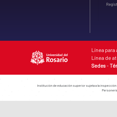
Regist
Línea para 
Línea de at
Sedes
-
Té
Institución de educación superior sujeta a la inspección
Personería