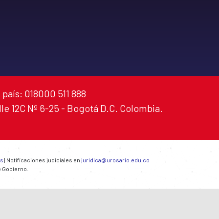
 país: 018000 511 888
alle 12C Nº 6-25 - Bogotá D.C. Colombia.
es
| Notificaciones judiciales en
juridica@urosario.edu.co
e Gobierno.