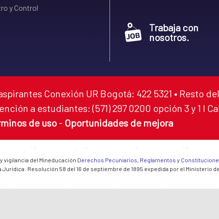
ro y Control
Trabaja con
nosotros.
aspirantes Conexión UR Bogotá: 422 5321 • Resto del
ención a estudiantes: (571) 297 0200 opción 3 y 1 I C
rminos de uso
-
Oportunidades de mejora
 y vigilancia del Mineducación
Derechos Pecuniarios, Reglamentos y Constitucion
 Jurídica: Resolución 58 del 16 de septiembre de 1895 expedida por el Ministerio d