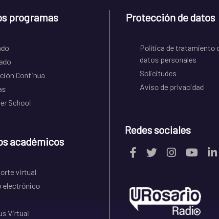
os programas
Protección de datos
ado
Política de tratamiento 
datos personales
ado
Solicitudes
ción Continua
Aviso de privacidad
as
r School
Redes sociales
os académicos
rte virtual
 electrónico
s Virtual