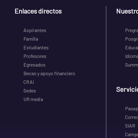
Enlaces directos
Nuestr
Aspirantes
Pregr
Familia
Posgr
Estudiantes
Educa
Profesores
Idiom
Egresados
Summe
Becas y apoyo financiero
CRAI
Servici
Sedes
UR media
Pasapo
Correo
SIAR
Campu