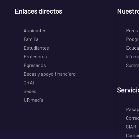
Enlaces directos
Nuestr
Aspirantes
Pregr
Familia
Posgr
Estudiantes
Educa
Profesores
Idiom
Egresados
Summe
Becas y apoyo financiero
CRAI
Servici
Sedes
UR media
Pasapo
Correo
SIAR
Campu