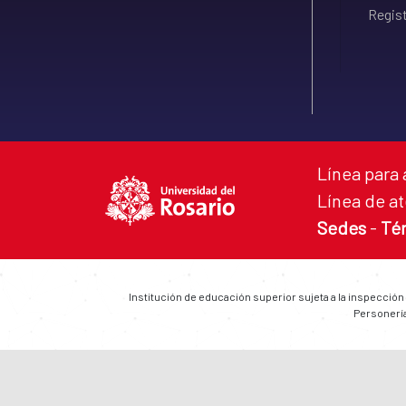
Regist
Línea para 
Línea de at
Sedes
-
Té
Institución de educación superior sujeta a la inspección
Personería