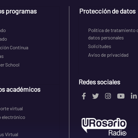
os programas
Protección de datos
ado
Política de tratamiento 
datos personales
ado
Solicitudes
ción Continua
Aviso de privacidad
as
r School
Redes sociales
os académicos
rte virtual
 electrónico
s Virtual