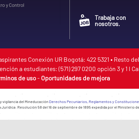
ro y Control
Trabaja con
nosotros.
aspirantes Conexión UR Bogotá: 422 5321 • Resto del
ención a estudiantes: (571) 297 0200 opción 3 y 1 I C
rminos de uso
-
Oportunidades de mejora
 y vigilancia del Mineducación
Derechos Pecuniarios, Reglamentos y Constitucion
 Jurídica: Resolución 58 del 16 de septiembre de 1895 expedida por el Ministerio d