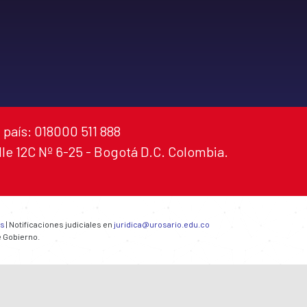
 país: 018000 511 888
alle 12C Nº 6-25 - Bogotá D.C. Colombia.
es
| Notificaciones judiciales en
juridica@urosario.edu.co
e Gobierno.