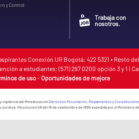
ro y Control
Trabaja con
nosotros.
aspirantes Conexión UR Bogotá: 422 5321 • Resto del
ención a estudiantes: (571) 297 0200 opción 3 y 1 I C
rminos de uso
-
Oportunidades de mejora
 y vigilancia del Mineducación
Derechos Pecuniarios, Reglamentos y Constitucion
 Jurídica: Resolución 58 del 16 de septiembre de 1895 expedida por el Ministerio d