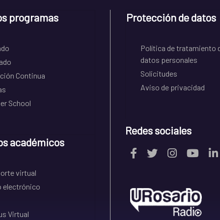
os programas
Protección de datos
ado
Política de tratamiento 
datos personales
ado
Solicitudes
ción Continua
Aviso de privacidad
as
r School
Redes sociales
os académicos
rte virtual
 electrónico
s Virtual