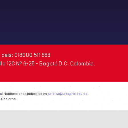
 país: 018000 511 888
alle 12C Nº 6-25 - Bogotá D.C. Colombia.
es
| Notificaciones judiciales en
juridica@urosario.edu.co
e Gobierno.