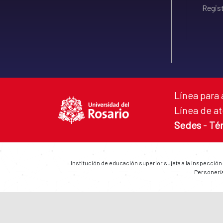
Regist
Línea para 
Línea de at
Sedes
-
Té
Institución de educación superior sujeta a la inspección
Personería