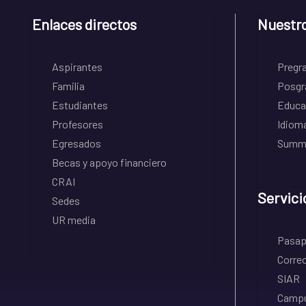
Enlaces directos
Nuestr
Aspirantes
Pregr
Familia
Posgr
Estudiantes
Educa
Profesores
Idiom
Egresados
Summe
Becas y apoyo financiero
CRAI
Servici
Sedes
UR media
Pasapo
Correo
SIAR
Campu