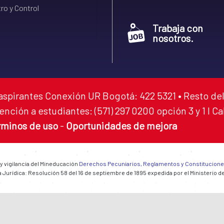
ro y Control
Trabaja con
nosotros.
aspirantes Conexión UR Bogotá: 422 5321 • Resto del
ención a estudiantes: (571) 297 0200 opción 3 y 1 I C
rminos de uso
-
Oportunidades de mejora
 y vigilancia del Mineducación
Derechos Pecuniarios, Reglamentos y Constitucion
 Jurídica: Resolución 58 del 16 de septiembre de 1895 expedida por el Ministerio d