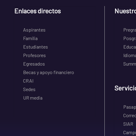
Enlaces directos
Nuestr
Aspirantes
Pregr
Familia
Posgr
Estudiantes
Educa
Profesores
Idiom
Egresados
Summe
Becas y apoyo financiero
CRAI
Servici
Sedes
UR media
Pasapo
Correo
SIAR
Campu