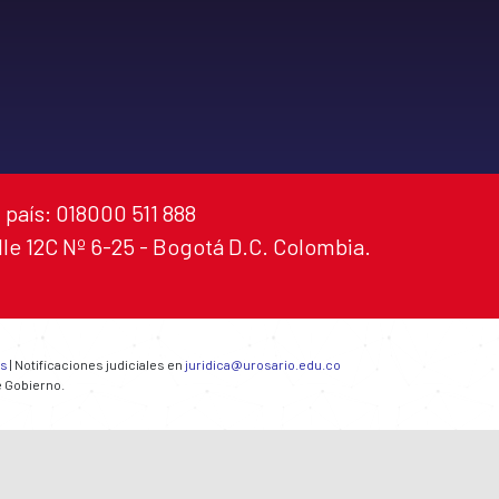
 país: 018000 511 888
alle 12C Nº 6-25 - Bogotá D.C. Colombia.
es
| Notificaciones judiciales en
juridica@urosario.edu.co
e Gobierno.