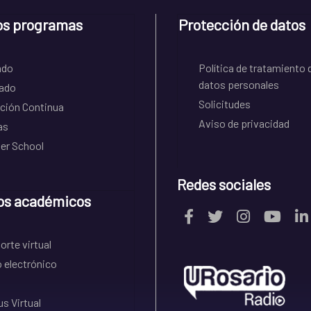
os programas
Protección de datos
ado
Política de tratamiento 
datos personales
ado
Solicitudes
ción Continua
Aviso de privacidad
as
r School
Redes sociales
os académicos
rte virtual
 electrónico
s Virtual