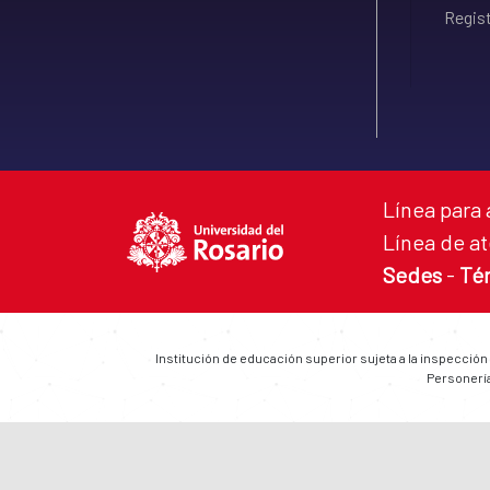
Regist
Línea para 
Línea de at
Sedes
-
Té
Institución de educación superior sujeta a la inspección
Personería