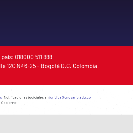
 país: 018000 511 888
alle 12C Nº 6-25 - Bogotá D.C. Colombia.
es
| Notificaciones judiciales en
juridica@urosario.edu.co
e Gobierno.