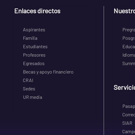
Enlaces directos
Nuestr
Aspirantes
Pregr
Familia
Posgr
Estudiantes
Educa
Profesores
Idiom
Egresados
Summe
Becas y apoyo financiero
CRAI
Servici
Sedes
UR media
Pasapo
Correo
SIAR
Campu