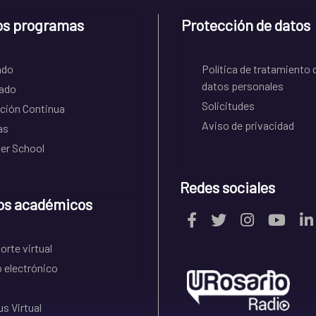
os programas
Protección de datos
ado
Política de tratamiento 
datos personales
ado
Solicitudes
ción Continua
Aviso de privacidad
as
r School
Redes sociales
os académicos
rte virtual
 electrónico
s Virtual