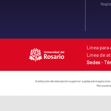
Regist
Línea para 
Línea de at
Sedes
-
Té
Institución de educación superior sujeta a la inspección
Personería