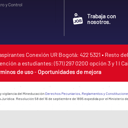
ro y Control
Trabaja con
nosotros.
aspirantes Conexión UR Bogotá: 422 5321 • Resto del
ención a estudiantes: (571) 297 0200 opción 3 y 1 I C
rminos de uso
-
Oportunidades de mejora
 y vigilancia del Mineducación
Derechos Pecuniarios, Reglamentos y Constitucion
 Jurídica: Resolución 58 del 16 de septiembre de 1895 expedida por el Ministerio d