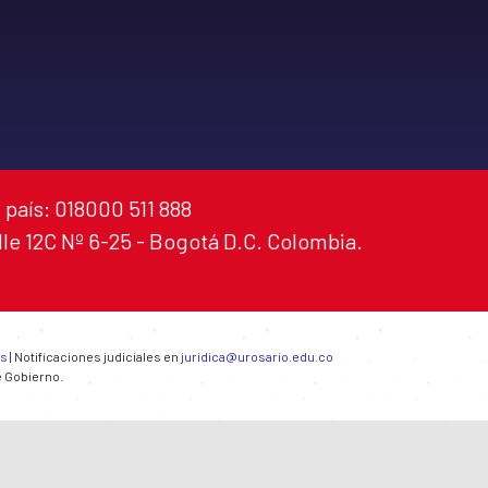
 país: 018000 511 888
alle 12C Nº 6-25 - Bogotá D.C. Colombia.
es
| Notificaciones judiciales en
juridica@urosario.edu.co
e Gobierno.