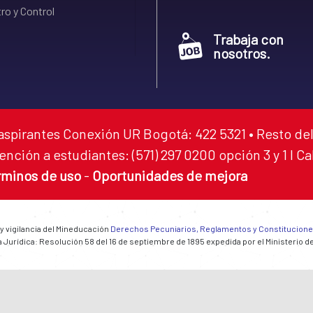
ro y Control
Trabaja con
nosotros.
aspirantes Conexión UR Bogotá: 422 5321 • Resto del
ención a estudiantes: (571) 297 0200 opción 3 y 1 I C
rminos de uso
-
Oportunidades de mejora
 y vigilancia del Mineducación
Derechos Pecuniarios, Reglamentos y Constitucion
 Jurídica: Resolución 58 del 16 de septiembre de 1895 expedida por el Ministerio d