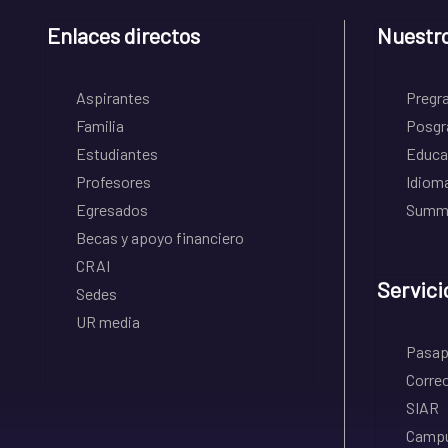
Enlaces directos
Nuestr
Aspirantes
Pregr
Familia
Posgr
Estudiantes
Educa
Profesores
Idiom
Egresados
Summe
Becas y apoyo financiero
CRAI
Servici
Sedes
UR media
Pasapo
Correo
SIAR
Campu