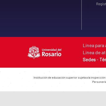
Regist
Línea para 
Línea de at
Sedes
-
Té
Institución de educación superior sujeta a la inspección
Personería