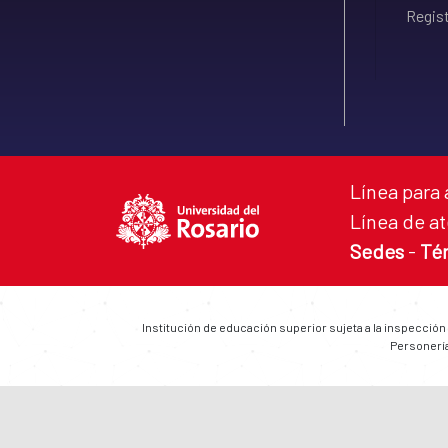
Regist
Línea para 
Línea de at
Sedes
-
Té
Institución de educación superior sujeta a la inspección
Personería