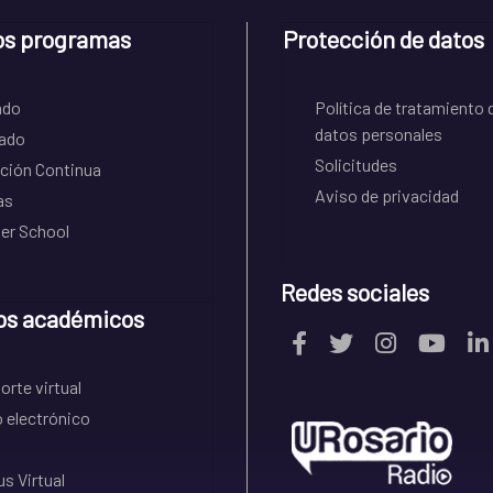
os programas
Protección de datos
ado
Política de tratamiento 
datos personales
ado
Solicitudes
ción Continua
Aviso de privacidad
as
r School
Redes sociales
os académicos
rte virtual
 electrónico
s Virtual