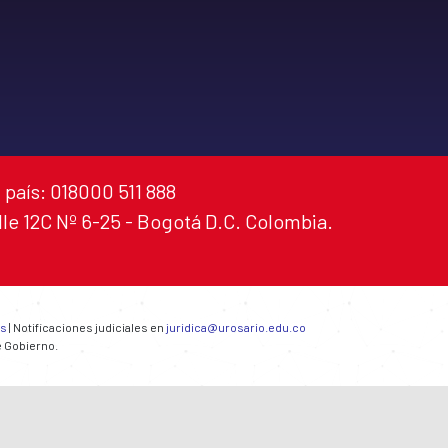
 país: 018000 511 888
alle 12C Nº 6-25 - Bogotá D.C. Colombia.
es
| Notificaciones judiciales en
juridica@urosario.edu.co
e Gobierno.