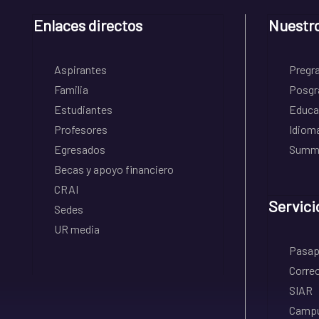
Enlaces directos
Nuestr
Aspirantes
Pregr
Familia
Posgr
Estudiantes
Educa
Profesores
Idiom
Egresados
Summe
Becas y apoyo financiero
CRAI
Servici
Sedes
UR media
Pasapo
Correo
SIAR
Campu