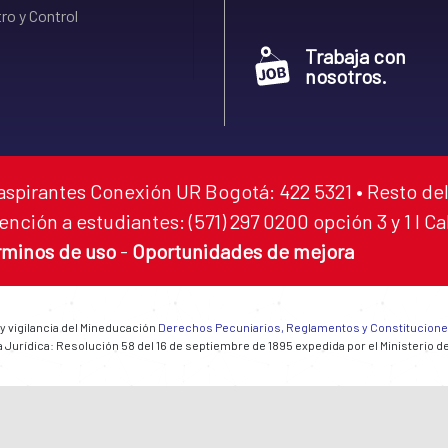
ro y Control
Trabaja con
nosotros.
aspirantes Conexión UR Bogotá: 422 5321 • Resto del
ención a estudiantes: (571) 297 0200 opción 3 y 1 I C
rminos de uso
-
Oportunidades de mejora
 y vigilancia del Mineducación
Derechos Pecuniarios, Reglamentos y Constitucion
 Jurídica: Resolución 58 del 16 de septiembre de 1895 expedida por el Ministerio d