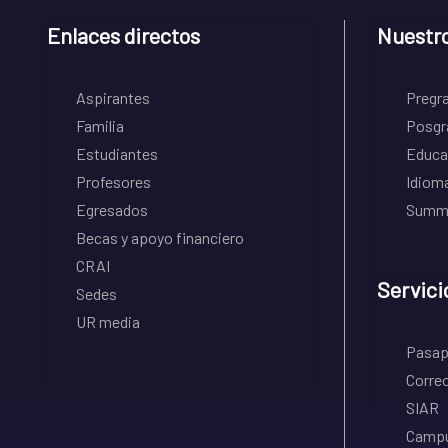
Enlaces directos
Nuestr
Aspirantes
Pregr
Familia
Posgr
Estudiantes
Educa
Profesores
Idiom
Egresados
Summe
Becas y apoyo financiero
CRAI
Servici
Sedes
UR media
Pasapo
Correo
SIAR
Campu