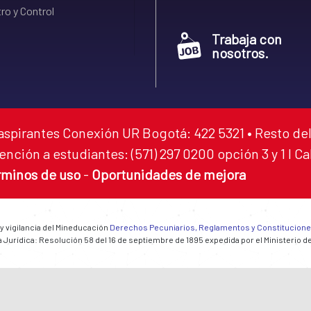
ro y Control
Trabaja con
nosotros.
aspirantes Conexión UR Bogotá: 422 5321 • Resto del
ención a estudiantes: (571) 297 0200 opción 3 y 1 I C
rminos de uso
-
Oportunidades de mejora
 y vigilancia del Mineducación
Derechos Pecuniarios, Reglamentos y Constitucion
 Jurídica: Resolución 58 del 16 de septiembre de 1895 expedida por el Ministerio d