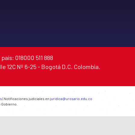
 país: 018000 511 888
alle 12C Nº 6-25 - Bogotá D.C. Colombia.
es
| Notificaciones judiciales en
juridica@urosario.edu.co
e Gobierno.