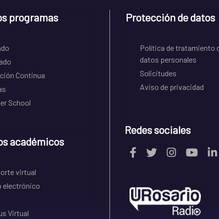
os programas
Protección de datos
ado
Política de tratamiento 
datos personales
ado
Solicitudes
ción Continua
Aviso de privacidad
as
r School
Redes sociales
os académicos
rte virtual
 electrónico
s Virtual