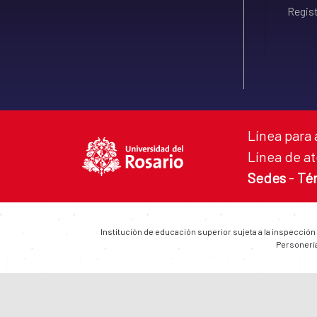
Regist
Línea para 
Línea de at
Sedes
-
Té
Institución de educación superior sujeta a la inspección
Personería