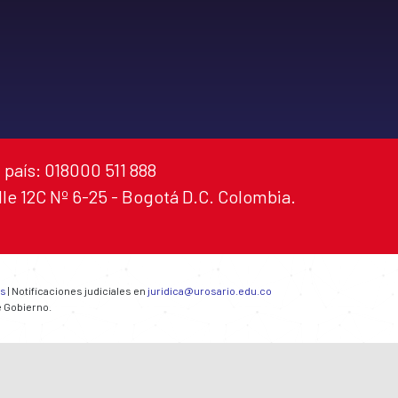
 país: 018000 511 888
alle 12C Nº 6-25 - Bogotá D.C. Colombia.
es
| Notificaciones judiciales en
juridica@urosario.edu.co
e Gobierno.