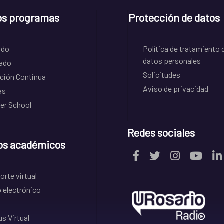
os programas
Protección de datos
ado
Política de tratamiento 
datos personales
ado
Solicitudes
ción Continua
Aviso de privacidad
as
r School
Redes sociales
os académicos
rte virtual
 electrónico
s Virtual