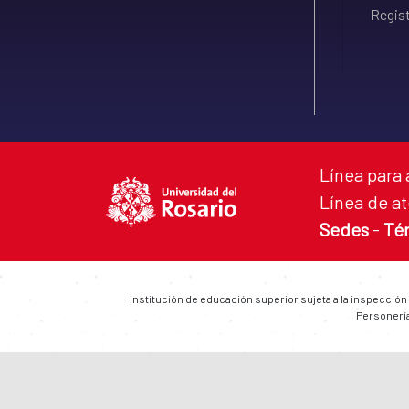
Regist
Línea para 
Línea de at
Sedes
-
Té
Institución de educación superior sujeta a la inspección
Personería