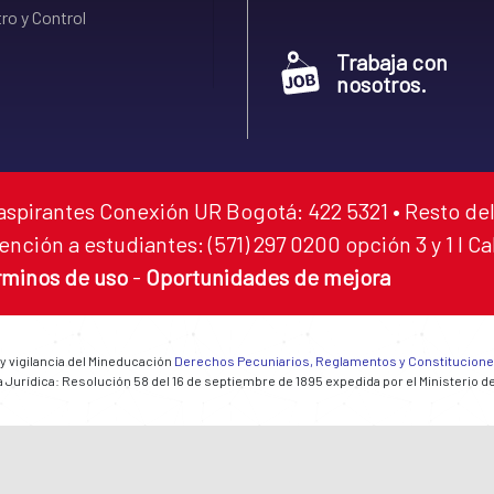
ro y Control
Trabaja con
nosotros.
aspirantes Conexión UR Bogotá: 422 5321 • Resto del
ención a estudiantes: (571) 297 0200 opción 3 y 1 I C
rminos de uso
-
Oportunidades de mejora
 y vigilancia del Mineducación
Derechos Pecuniarios, Reglamentos y Constitucion
 Jurídica: Resolución 58 del 16 de septiembre de 1895 expedida por el Ministerio d