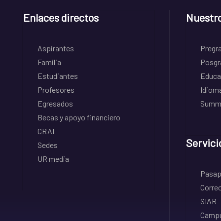
Enlaces directos
Nuestr
Aspirantes
Pregr
Familia
Posgr
Estudiantes
Educa
Profesores
Idiom
Egresados
Summe
Becas y apoyo financiero
CRAI
Servici
Sedes
UR media
Pasapo
Correo
SIAR
Campu