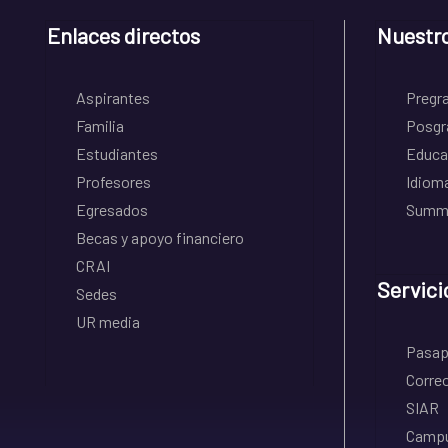
Enlaces directos
Nuestr
Aspirantes
Pregr
Familia
Posgr
Estudiantes
Educa
Profesores
Idiom
Egresados
Summe
Becas y apoyo financiero
CRAI
Servici
Sedes
UR media
Pasapo
Correo
SIAR
Campu