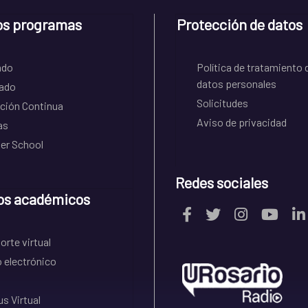
os programas
Protección de datos
ado
Política de tratamiento 
datos personales
ado
Solicitudes
ción Continua
Aviso de privacidad
as
r School
Redes sociales
os académicos
rte virtual
 electrónico
s Virtual