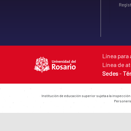
Regist
Línea para 
Línea de at
Sedes
-
Té
Institución de educación superior sujeta a la inspección
Personería