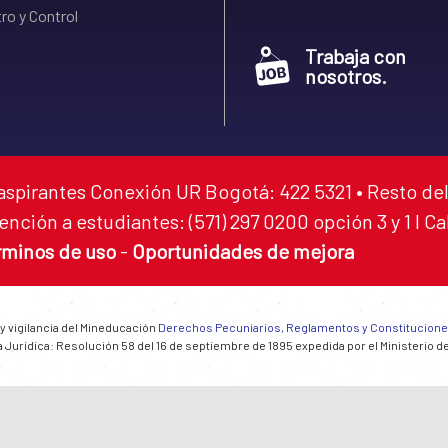
ro y Control
Trabaja con
nosotros.
aspirantes Conexión UR Bogotá: 422 5321 • Resto del
ención a estudiantes: (571) 297 0200 opción 3 y 1 I C
rminos de uso
-
Oportunidades de mejora
 y vigilancia del Mineducación
Derechos Pecuniarios, Reglamentos y Constitucion
 Jurídica: Resolución 58 del 16 de septiembre de 1895 expedida por el Ministerio d