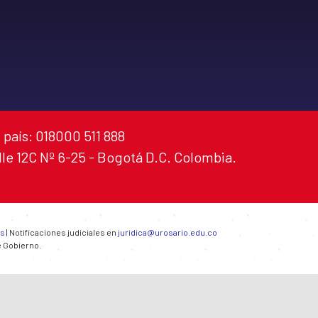
 país: 018000 511 888
alle 12C Nº 6-25 - Bogotá D.C. Colombia.
es
| Notificaciones judiciales en
juridica@urosario.edu.co
e Gobierno.