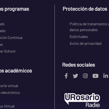
os programas
Protección de datos
ado
Política de tratamiento 
datos personales
ado
Solicitudes
ción Continua
Aviso de privacidad
as
r School
Redes sociales
os académicos
rte virtual
 electrónico
s Virtual