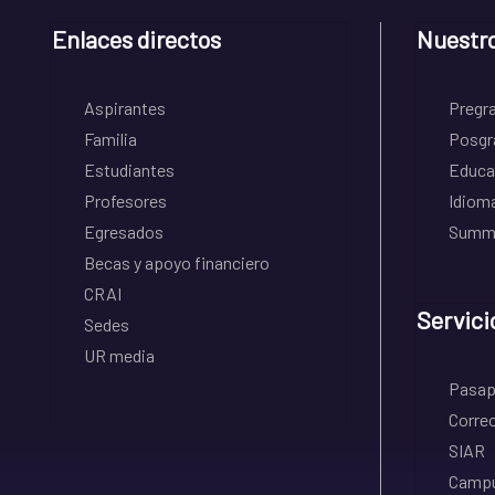
Enlaces directos
Nuestr
Aspirantes
Pregr
Familia
Posgr
Estudiantes
Educa
Profesores
Idiom
Egresados
Summe
Becas y apoyo financiero
CRAI
Servici
Sedes
UR media
Pasapo
Correo
SIAR
Campu