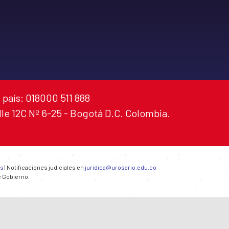
 país: 018000 511 888
alle 12C Nº 6-25 - Bogotá D.C. Colombia.
es
| Notificaciones judiciales en
juridica@urosario.edu.co
e Gobierno.