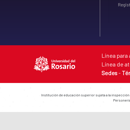
Regist
Línea para 
Línea de at
Sedes
-
Té
Institución de educación superior sujeta a la inspección
Personería