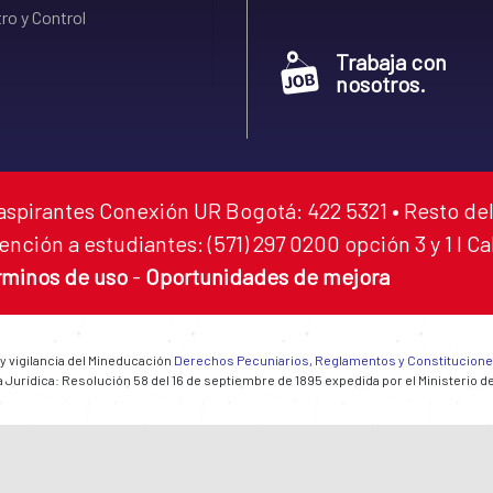
ro y Control
Trabaja con
nosotros.
aspirantes Conexión UR Bogotá: 422 5321 • Resto del
ención a estudiantes: (571) 297 0200 opción 3 y 1 I C
rminos de uso
-
Oportunidades de mejora
 y vigilancia del Mineducación
Derechos Pecuniarios, Reglamentos y Constitucion
 Jurídica: Resolución 58 del 16 de septiembre de 1895 expedida por el Ministerio d