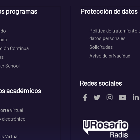
os programas
Protección de datos
ado
Política de tratamiento 
datos personales
ado
Solicitudes
ción Continua
Aviso de privacidad
as
r School
Redes sociales
os académicos
rte virtual
 electrónico
s Virtual