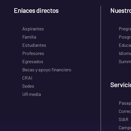
Enlaces directos
Nuestr
Aspirantes
Pregr
Familia
Posgr
Estudiantes
Educa
Profesores
Idiom
Egresados
Summe
Becas y apoyo financiero
CRAI
Servici
Sedes
UR media
Pasapo
Correo
SIAR
Campu