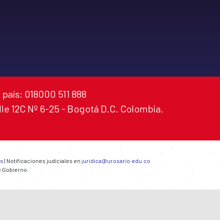
 país: 018000 511 888
alle 12C Nº 6-25 - Bogotá D.C. Colombia.
es
| Notificaciones judiciales en
juridica@urosario.edu.co
e Gobierno.