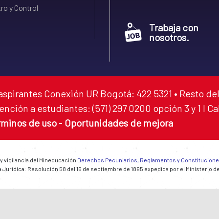
ro y Control
Trabaja con
nosotros.
aspirantes Conexión UR Bogotá: 422 5321 • Resto del
ención a estudiantes: (571) 297 0200 opción 3 y 1 I C
rminos de uso
-
Oportunidades de mejora
 y vigilancia del Mineducación
Derechos Pecuniarios, Reglamentos y Constitucion
 Jurídica: Resolución 58 del 16 de septiembre de 1895 expedida por el Ministerio d