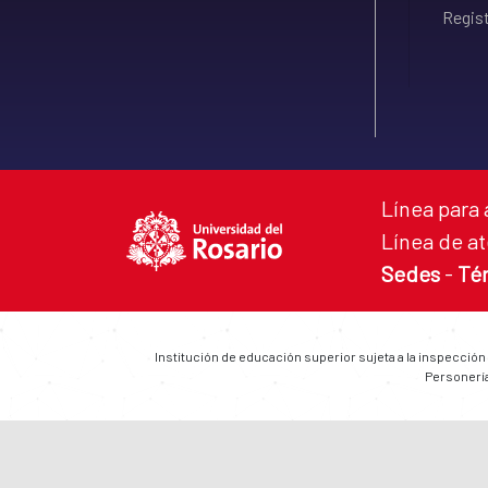
Regist
Línea para 
Línea de at
Sedes
-
Té
Institución de educación superior sujeta a la inspección
Personería