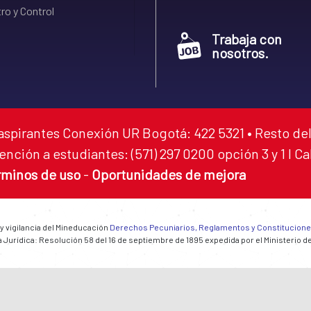
ro y Control
Trabaja con
nosotros.
aspirantes Conexión UR Bogotá: 422 5321 • Resto del
ención a estudiantes: (571) 297 0200 opción 3 y 1 I C
rminos de uso
-
Oportunidades de mejora
 y vigilancia del Mineducación
Derechos Pecuniarios, Reglamentos y Constitucion
 Jurídica: Resolución 58 del 16 de septiembre de 1895 expedida por el Ministerio d