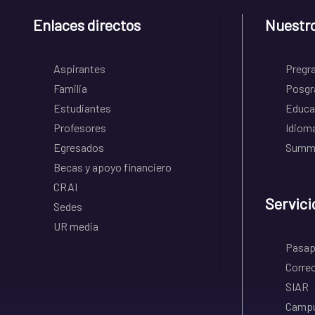
Enlaces directos
Nuestr
Aspirantes
Pregr
Familia
Posgr
Estudiantes
Educa
Profesores
Idiom
Egresados
Summe
Becas y apoyo financiero
CRAI
Servici
Sedes
UR media
Pasapo
Correo
SIAR
Campu