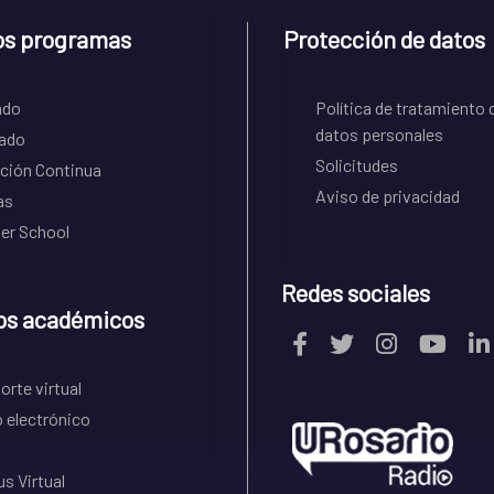
os programas
Protección de datos
ado
Política de tratamiento 
datos personales
ado
Solicitudes
ción Continua
Aviso de privacidad
as
r School
Redes sociales
os académicos
rte virtual
 electrónico
s Virtual