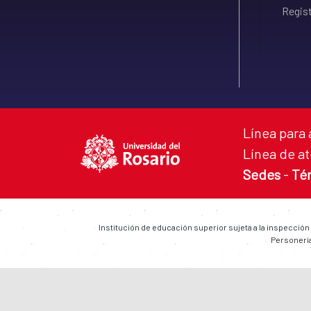
Regist
Línea para 
Línea de at
Sedes
-
Té
Institución de educación superior sujeta a la inspección
Personería