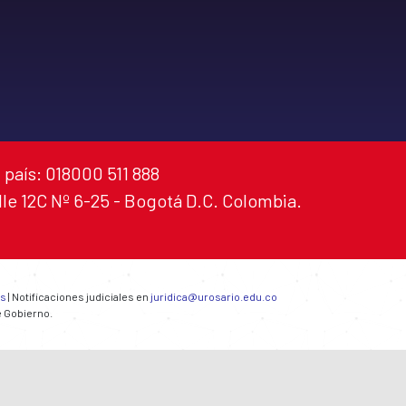
 país: 018000 511 888
alle 12C Nº 6-25 - Bogotá D.C. Colombia.
es
| Notificaciones judiciales en
juridica@urosario.edu.co
e Gobierno.