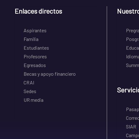
Enlaces directos
Nuestr
Aspirantes
Pregr
Familia
Posgr
Estudiantes
Educa
Profesores
Idiom
Egresados
Summe
Becas y apoyo financiero
CRAI
Servici
Sedes
UR media
Pasapo
Correo
SIAR
Campu