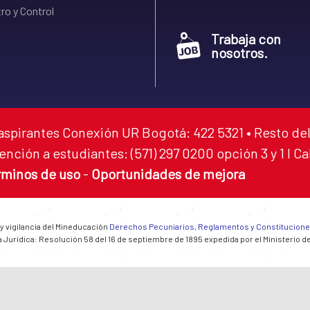
ro y Control
Trabaja con
nosotros.
aspirantes Conexión UR Bogotá: 422 5321 • Resto del
ención a estudiantes: (571) 297 0200 opción 3 y 1 I C
rminos de uso
-
Oportunidades de mejora
 y vigilancia del Mineducación
Derechos Pecuniarios, Reglamentos y Constitucion
 Jurídica: Resolución 58 del 16 de septiembre de 1895 expedida por el Ministerio d