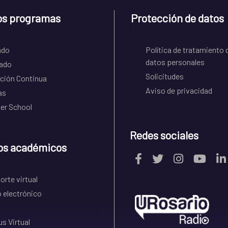
os programas
Protección de datos
ado
Política de tratamiento 
datos personales
ado
Solicitudes
ción Continua
Aviso de privacidad
as
r School
Redes sociales
os académicos
rte virtual
 electrónico
s Virtual