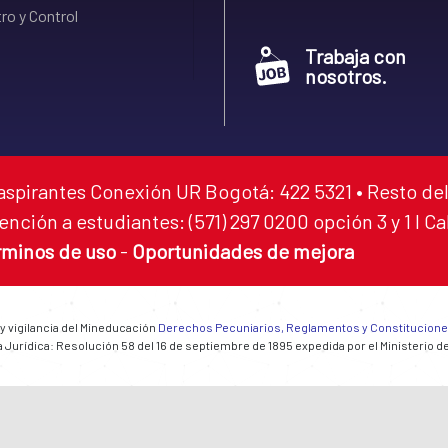
ro y Control
Trabaja con
nosotros.
aspirantes Conexión UR Bogotá: 422 5321 • Resto del
ención a estudiantes: (571) 297 0200 opción 3 y 1 I C
rminos de uso
-
Oportunidades de mejora
 y vigilancia del Mineducación
Derechos Pecuniarios, Reglamentos y Constitucion
 Jurídica: Resolución 58 del 16 de septiembre de 1895 expedida por el Ministerio d