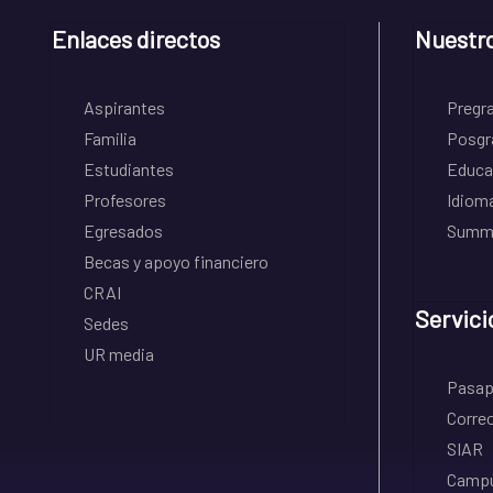
Enlaces directos
Nuestr
Aspirantes
Pregr
Familia
Posgr
Estudiantes
Educa
Profesores
Idiom
Egresados
Summe
Becas y apoyo financiero
CRAI
Servici
Sedes
UR media
Pasapo
Correo
SIAR
Campu