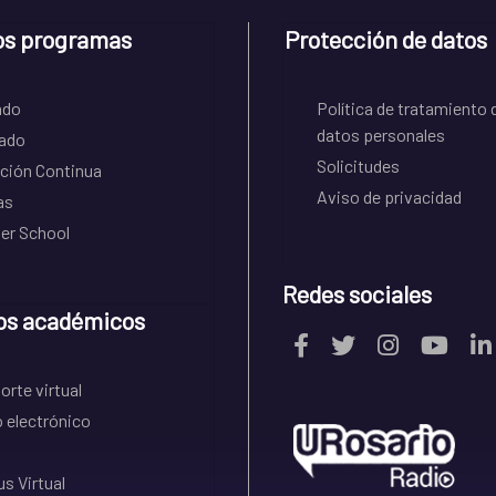
os programas
Protección de datos
ado
Política de tratamiento 
datos personales
ado
Solicitudes
ción Continua
Aviso de privacidad
as
r School
Redes sociales
os académicos
rte virtual
 electrónico
s Virtual