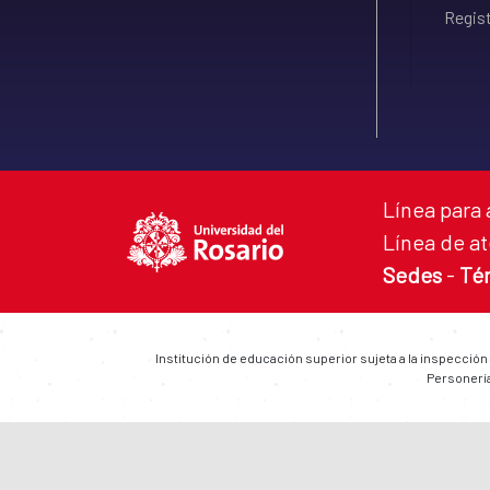
Regist
Línea para 
Línea de at
Sedes
-
Té
Institución de educación superior sujeta a la inspección
Personería