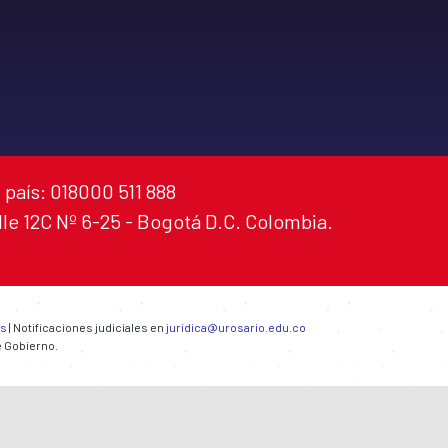
 país: 018000 511 888
alle 12C Nº 6-25 - Bogotá D.C. Colombia.
es
| Notificaciones judiciales en
juridica@urosario.edu.co
e Gobierno.