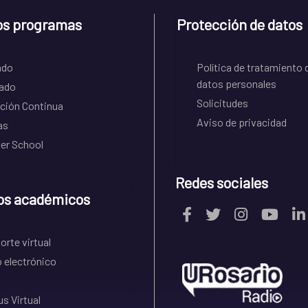
os programas
Protección de datos
ado
Política de tratamiento 
datos personales
ado
Solicitudes
ción Continua
Aviso de privacidad
as
r School
Redes sociales
os académicos
rte virtual
 electrónico
s Virtual