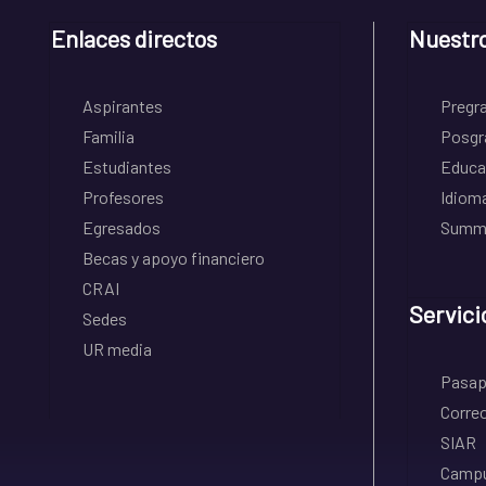
Enlaces directos
Nuestr
Aspirantes
Pregr
Familia
Posgr
Estudiantes
Educa
Profesores
Idiom
Egresados
Summe
Becas y apoyo financiero
CRAI
Servici
Sedes
UR media
Pasapo
Correo
SIAR
Campu