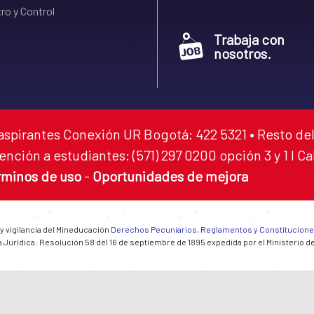
ro y Control
Trabaja con
nosotros.
aspirantes Conexión UR Bogotá: 422 5321 • Resto del
ención a estudiantes: (571) 297 0200 opción 3 y 1 I C
rminos de uso
-
Oportunidades de mejora
 y vigilancia del Mineducación
Derechos Pecuniarios, Reglamentos y Constitucion
 Jurídica: Resolución 58 del 16 de septiembre de 1895 expedida por el Ministerio d