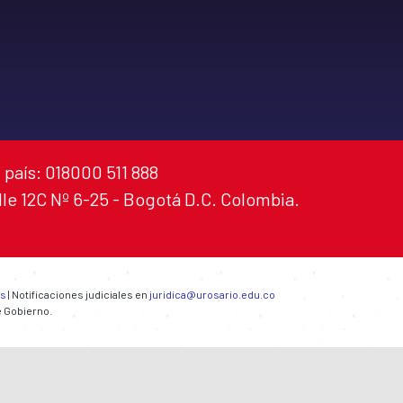
 país: 018000 511 888
alle 12C Nº 6-25 - Bogotá D.C. Colombia.
es
| Notificaciones judiciales en
juridica@urosario.edu.co
e Gobierno.