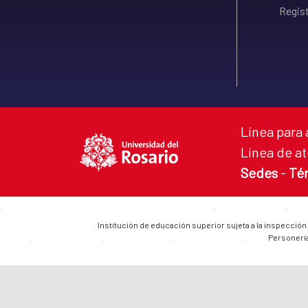
Regist
Línea para 
Línea de at
Sedes
-
Té
Institución de educación superior sujeta a la inspección
Personería