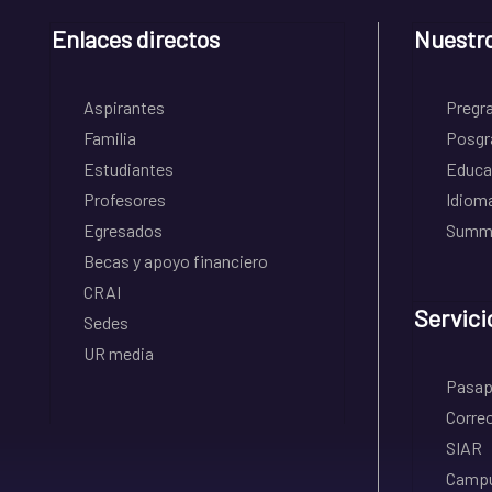
Enlaces directos
Nuestr
Aspirantes
Pregr
Familia
Posgr
Estudiantes
Educa
Profesores
Idiom
Egresados
Summe
Becas y apoyo financiero
CRAI
Servici
Sedes
UR media
Pasapo
Correo
SIAR
Campu