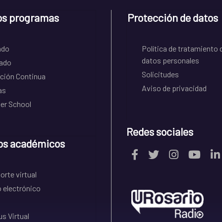
os programas
Protección de datos
ado
Política de tratamiento 
datos personales
ado
Solicitudes
ción Continua
Aviso de privacidad
as
r School
Redes sociales
os académicos
rte virtual
 electrónico
s Virtual