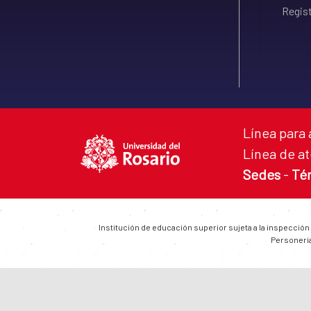
Regist
Línea para 
Línea de at
Sedes
-
Té
Institución de educación superior sujeta a la inspección
Personería