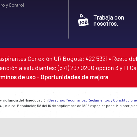
ro y Control
Trabaja con
nosotros.
aspirantes Conexión UR Bogotá: 422 5321 • Resto del
ención a estudiantes: (571) 297 0200 opción 3 y 1 I C
rminos de uso
-
Oportunidades de mejora
 y vigilancia del Mineducación
Derechos Pecuniarios, Reglamentos y Constitucion
 Jurídica: Resolución 58 del 16 de septiembre de 1895 expedida por el Ministerio d