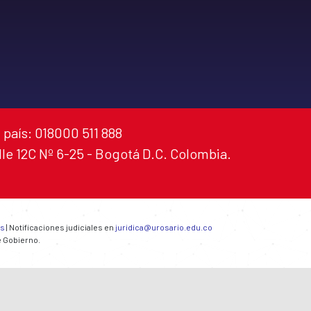
 país: 018000 511 888
alle 12C Nº 6-25 - Bogotá D.C. Colombia.
es
| Notificaciones judiciales en
juridica@urosario.edu.co
e Gobierno.