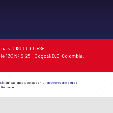
 país: 018000 511 888
alle 12C Nº 6-25 - Bogotá D.C. Colombia.
es
| Notificaciones judiciales en
juridica@urosario.edu.co
e Gobierno.