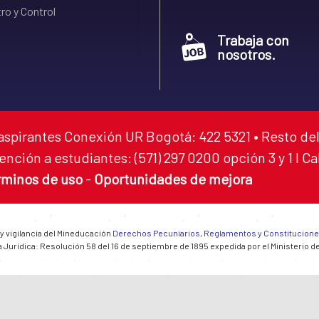
ro y Control
Trabaja con
nosotros.
aspirantes Conexión UR Bogotá: 422 5321 • Resto del
ención a estudiantes: (571) 297 0200 opción 3 y 1 I C
rminos de uso
-
Oportunidades de mejora
 y vigilancia del Mineducación
Derechos Pecuniarios, Reglamentos y Constitucion
 Jurídica: Resolución 58 del 16 de septiembre de 1895 expedida por el Ministerio d