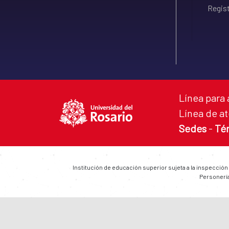
Regist
Línea para 
Línea de at
Sedes
-
Té
Institución de educación superior sujeta a la inspección
Personería