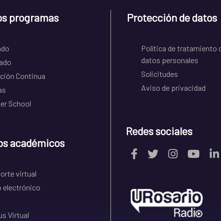
os programas
Protección de datos
ado
Política de tratamiento 
datos personales
ado
Solicitudes
ción Continua
Aviso de privacidad
as
r School
Redes sociales
os académicos
rte virtual
 electrónico
s Virtual