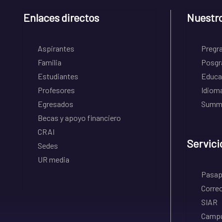
Enlaces directos
Nuestr
Aspirantes
Pregr
Familia
Posgr
Estudiantes
Educa
Profesores
Idiom
Egresados
Summe
Becas y apoyo financiero
CRAI
Servici
Sedes
UR media
Pasapo
Correo
SIAR
Campu