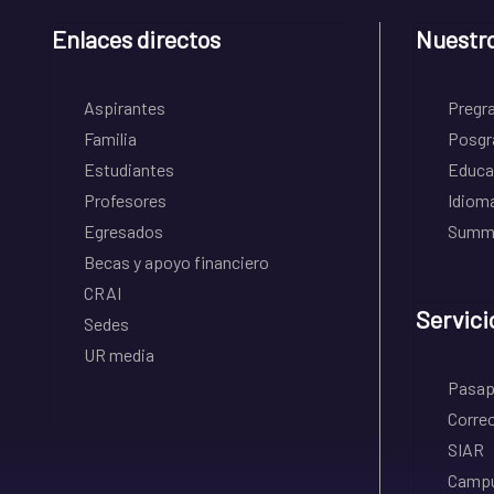
Enlaces directos
Nuestr
Aspirantes
Pregr
Familia
Posgr
Estudiantes
Educa
Profesores
Idiom
Egresados
Summe
Becas y apoyo financiero
CRAI
Servici
Sedes
UR media
Pasapo
Correo
SIAR
Campu