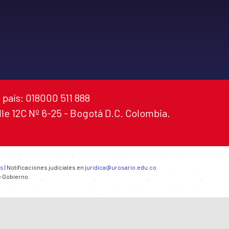
 país: 018000 511 888
alle 12C Nº 6-25 - Bogotá D.C. Colombia.
es
| Notificaciones judiciales en
juridica@urosario.edu.co
e Gobierno.