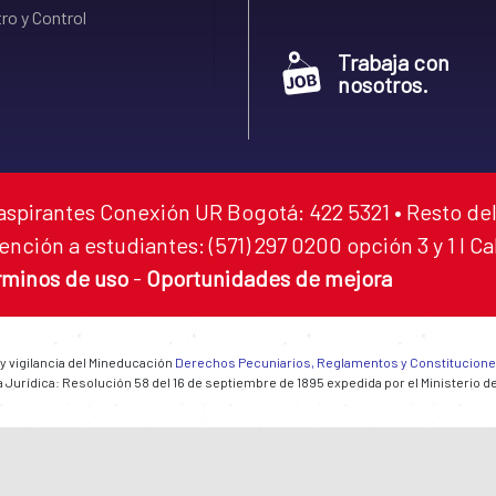
ro y Control
Trabaja con
nosotros.
aspirantes Conexión UR Bogotá: 422 5321 • Resto del
ención a estudiantes: (571) 297 0200 opción 3 y 1 I C
rminos de uso
-
Oportunidades de mejora
 y vigilancia del Mineducación
Derechos Pecuniarios, Reglamentos y Constitucion
 Jurídica: Resolución 58 del 16 de septiembre de 1895 expedida por el Ministerio d