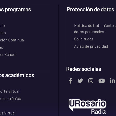
os programas
Protección de datos
ado
Política de tratamiento 
datos personales
ado
Solicitudes
ción Continua
Aviso de privacidad
as
r School
Redes sociales
os académicos
rte virtual
 electrónico
s Virtual