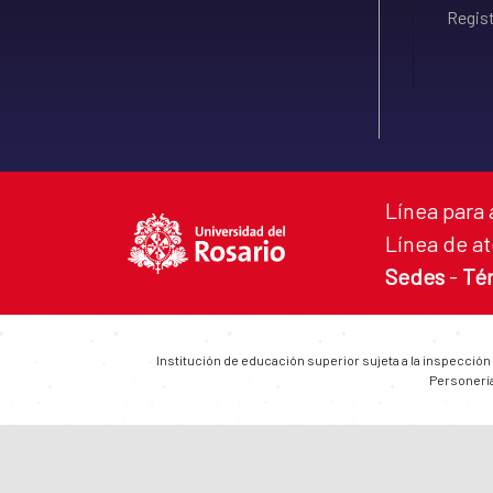
Regist
Línea para 
Línea de at
Sedes
-
Té
Institución de educación superior sujeta a la inspección
Personería