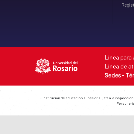
Regist
Línea para 
Línea de at
Sedes
-
Té
Institución de educación superior sujeta a la inspección
Personería