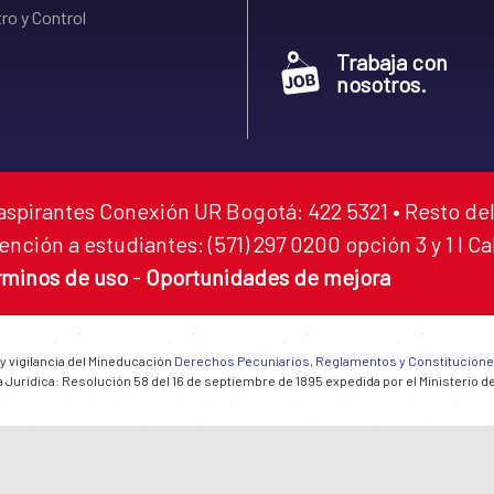
ro y Control
Trabaja con
nosotros.
aspirantes Conexión UR Bogotá: 422 5321 • Resto del
ención a estudiantes: (571) 297 0200 opción 3 y 1 I C
rminos de uso
-
Oportunidades de mejora
 y vigilancia del Mineducación
Derechos Pecuniarios, Reglamentos y Constitucion
 Jurídica: Resolución 58 del 16 de septiembre de 1895 expedida por el Ministerio d