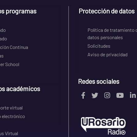
os programas
Protección de datos
ado
Política de tratamiento 
datos personales
ado
Solicitudes
ción Continua
Aviso de privacidad
as
r School
Redes sociales
os académicos
rte virtual
 electrónico
s Virtual