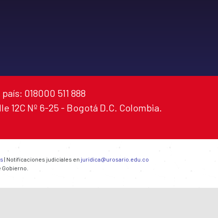
 país: 018000 511 888
alle 12C Nº 6-25 - Bogotá D.C. Colombia.
es
| Notificaciones judiciales en
juridica@urosario.edu.co
e Gobierno.