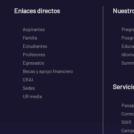
Enlaces directos
Nuestr
Aspirantes
Pregr
Familia
Posgr
Estudiantes
Educa
Profesores
Idiom
Egresados
Summe
Becas y apoyo financiero
CRAI
Servici
Sedes
UR media
Pasapo
Correo
SIAR
Campu