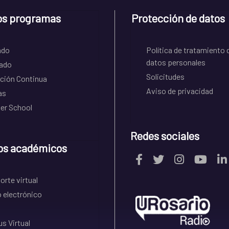
os programas
Protección de datos
ado
Política de tratamiento 
datos personales
ado
Solicitudes
ción Continua
Aviso de privacidad
as
r School
Redes sociales
os académicos
rte virtual
 electrónico
s Virtual