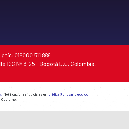
 país: 018000 511 888
alle 12C Nº 6-25 - Bogotá D.C. Colombia.
es
| Notificaciones judiciales en
juridica@urosario.edu.co
e Gobierno.