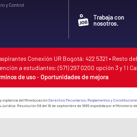
ro y Control
Trabaja con
nosotros.
aspirantes Conexión UR Bogotá: 422 5321 • Resto del
ención a estudiantes: (571) 297 0200 opción 3 y 1 I C
rminos de uso
-
Oportunidades de mejora
 y vigilancia del Mineducación
Derechos Pecuniarios, Reglamentos y Constitucion
 Jurídica: Resolución 58 del 16 de septiembre de 1895 expedida por el Ministerio d