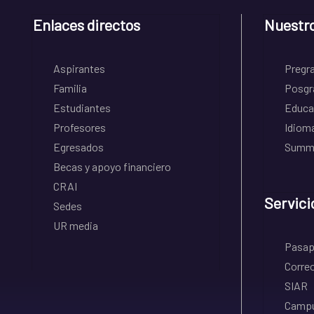
Enlaces directos
Nuestr
Aspirantes
Pregr
Familia
Posgr
Estudiantes
Educa
Profesores
Idiom
Egresados
Summe
Becas y apoyo financiero
CRAI
Servici
Sedes
UR media
Pasapo
Correo
SIAR
Campu