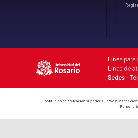
Regist
Línea para 
Línea de at
Sedes
-
Té
Institución de educación superior sujeta a la inspección
Personería