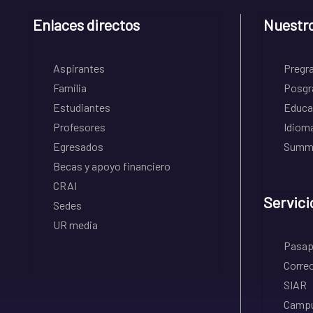
Enlaces directos
Nuestr
Aspirantes
Pregr
Familia
Posgr
Estudiantes
Educa
Profesores
Idiom
Egresados
Summe
Becas y apoyo financiero
CRAI
Servici
Sedes
UR media
Pasapo
Correo
SIAR
Campu