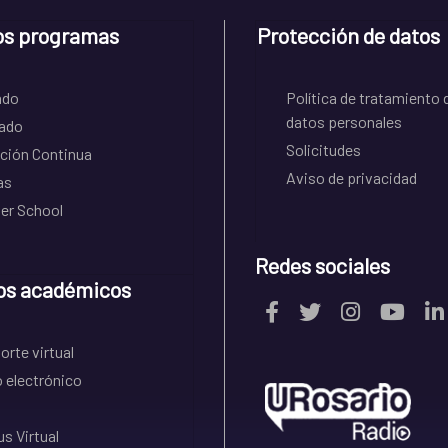
os programas
Protección de datos
ado
Política de tratamiento 
datos personales
ado
Solicitudes
ción Continua
Aviso de privacidad
as
r School
Redes sociales
os académicos
rte virtual
 electrónico
s Virtual