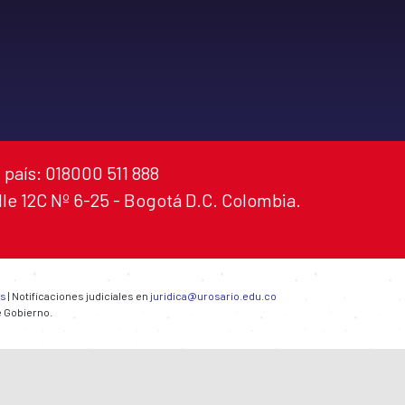
 país: 018000 511 888
alle 12C Nº 6-25 - Bogotá D.C. Colombia.
es
| Notificaciones judiciales en
juridica@urosario.edu.co
e Gobierno.