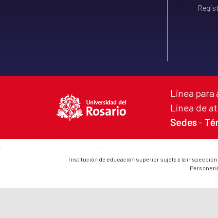
Regist
Línea para 
Línea de at
Sedes
-
Té
Institución de educación superior sujeta a la inspección
Personería