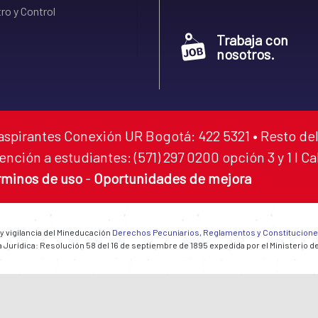
ro y Control
Trabaja con
nosotros.
aspirantes Conexión UR Bogotá: 422 5321 • Resto del
ención a estudiantes: (571) 297 0200 opción 3 y 1 I C
rminos de uso
-
Oportunidades de mejora
 y vigilancia del Mineducación
Derechos Pecuniarios, Reglamentos y Constitucion
 Jurídica: Resolución 58 del 16 de septiembre de 1895 expedida por el Ministerio d