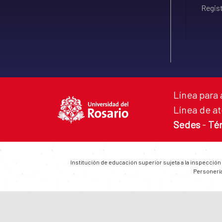
Regist
Línea para 
Línea de at
Sedes
-
Té
Institución de educación superior sujeta a la inspección
Personería