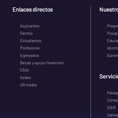
Enlaces directos
Nuestr
Aspirantes
Pregr
Familia
Posgr
Estudiantes
Educa
Profesores
Idiom
Egresados
Summe
Becas y apoyo financiero
CRAI
Servici
Sedes
UR media
Pasapo
Correo
SIAR
Campu