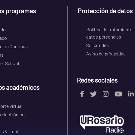
os programas
Protección de datos
ado
Política de tratamiento 
datos personales
ado
Solicitudes
ción Continua
Aviso de privacidad
as
r School
Redes sociales
os académicos
rte virtual
 electrónico
s Virtual