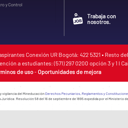
ro y Control
Trabaja con
nosotros.
aspirantes Conexión UR Bogotá: 422 5321 • Resto del
ención a estudiantes: (571) 297 0200 opción 3 y 1 I C
rminos de uso
-
Oportunidades de mejora
 y vigilancia del Mineducación
Derechos Pecuniarios, Reglamentos y Constitucion
 Jurídica: Resolución 58 del 16 de septiembre de 1895 expedida por el Ministerio d