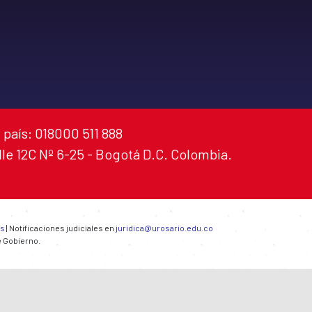
 país: 018000 511 888
alle 12C Nº 6-25 - Bogotá D.C. Colombia.
es
| Notificaciones judiciales en
juridica@urosario.edu.co
e Gobierno.