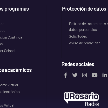
os programas
Protección de datos
ado
Política de tratamiento 
datos personales
ado
Solicitudes
ción Continua
Aviso de privacidad
as
r School
Redes sociales
os académicos
rte virtual
 electrónico
s Virtual