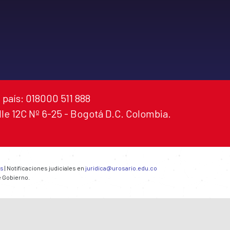
 país: 018000 511 888
alle 12C Nº 6-25 - Bogotá D.C. Colombia.
es
| Notificaciones judiciales en
juridica@urosario.edu.co
e Gobierno.