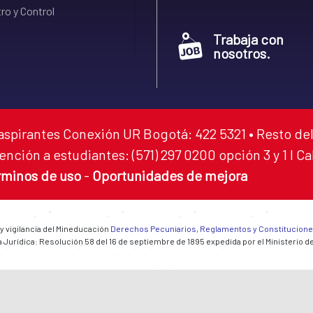
ro y Control
Trabaja con
nosotros.
aspirantes Conexión UR Bogotá: 422 5321 • Resto del
ención a estudiantes: (571) 297 0200 opción 3 y 1 I C
rminos de uso
-
Oportunidades de mejora
 y vigilancia del Mineducación
Derechos Pecuniarios, Reglamentos y Constitucion
 Jurídica: Resolución 58 del 16 de septiembre de 1895 expedida por el Ministerio d