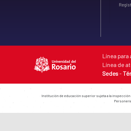
Regist
Línea para 
Línea de at
Sedes
-
Té
Institución de educación superior sujeta a la inspección
Personería