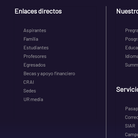
Enlaces directos
Nuestr
Aspirantes
Pregr
Familia
Posgr
Estudiantes
Educa
Profesores
Idiom
Egresados
Summe
Becas y apoyo financiero
CRAI
Servici
Sedes
UR media
Pasapo
Correo
SIAR
Campu