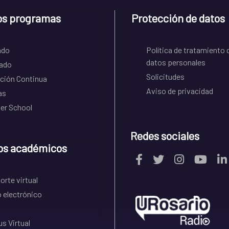
os programas
Protección de datos
ado
Política de tratamiento 
datos personales
ado
Solicitudes
ción Continua
Aviso de privacidad
as
r School
Redes sociales
os académicos
rte virtual
 electrónico
s Virtual