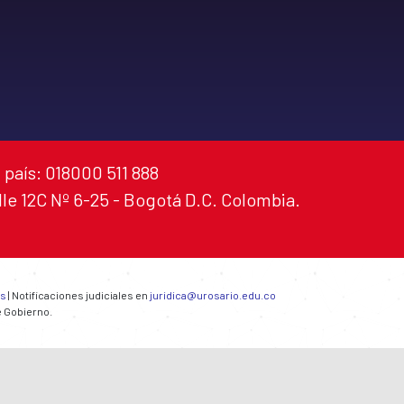
 país: 018000 511 888
alle 12C Nº 6-25 - Bogotá D.C. Colombia.
es
| Notificaciones judiciales en
juridica@urosario.edu.co
e Gobierno.