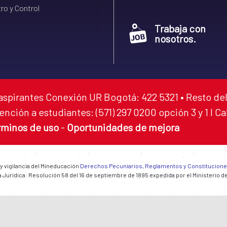
ro y Control
Trabaja con
nosotros.
aspirantes Conexión UR Bogotá: 422 5321 • Resto del
ención a estudiantes: (571) 297 0200 opción 3 y 1 I C
rminos de uso
-
Oportunidades de mejora
 y vigilancia del Mineducación
Derechos Pecuniarios, Reglamentos y Constitucion
 Jurídica: Resolución 58 del 16 de septiembre de 1895 expedida por el Ministerio d