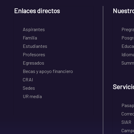
Enlaces directos
Nuestr
Aspirantes
Pregr
Familia
Posgr
Estudiantes
Educa
Profesores
Idiom
Egresados
Summe
Becas y apoyo financiero
CRAI
Servici
Sedes
UR media
Pasapo
Correo
SIAR
Campu