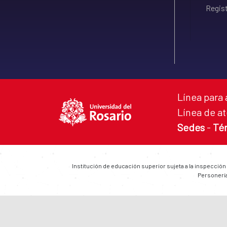
Regist
Línea para 
Línea de at
Sedes
-
Té
Institución de educación superior sujeta a la inspección
Personería