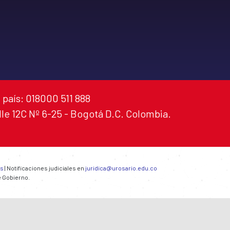
 país: 018000 511 888
alle 12C Nº 6-25 - Bogotá D.C. Colombia.
es
| Notificaciones judiciales en
juridica@urosario.edu.co
e Gobierno.