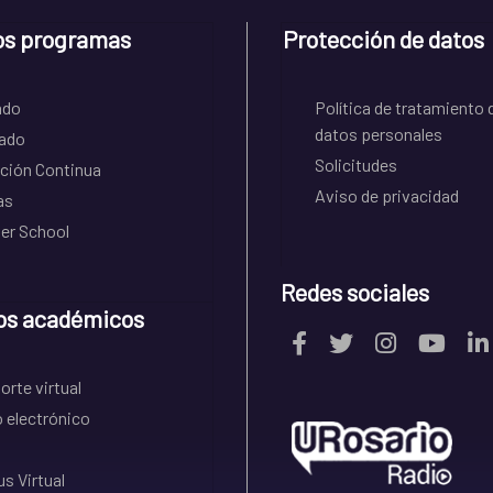
os programas
Protección de datos
ado
Política de tratamiento 
datos personales
ado
Solicitudes
ción Continua
Aviso de privacidad
as
r School
Redes sociales
os académicos
rte virtual
 electrónico
s Virtual