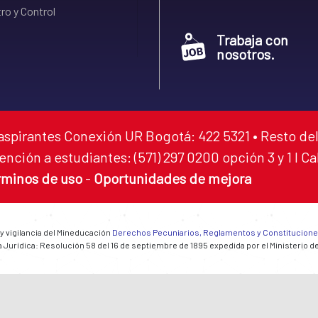
ro y Control
Trabaja con
nosotros.
aspirantes Conexión UR Bogotá: 422 5321 • Resto del
ención a estudiantes: (571) 297 0200 opción 3 y 1 I C
rminos de uso
-
Oportunidades de mejora
 y vigilancia del Mineducación
Derechos Pecuniarios, Reglamentos y Constitucion
 Jurídica: Resolución 58 del 16 de septiembre de 1895 expedida por el Ministerio d