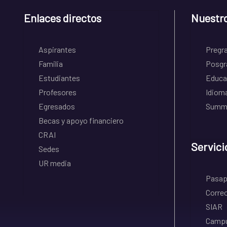
Enlaces directos
Nuestr
Aspirantes
Pregr
Familia
Posgr
Estudiantes
Educa
Profesores
Idiom
Egresados
Summe
Becas y apoyo financiero
CRAI
Servici
Sedes
UR media
Pasapo
Correo
SIAR
Campu