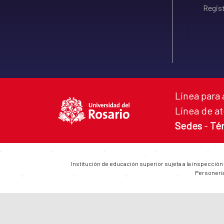
Regist
Línea para 
Línea de at
Sedes
-
Té
Institución de educación superior sujeta a la inspección
Personería