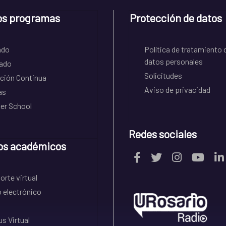
os programas
Protección de datos
ado
Política de tratamiento 
datos personales
ado
Solicitudes
ción Continua
Aviso de privacidad
as
r School
Redes sociales
os académicos
rte virtual
 electrónico
s Virtual