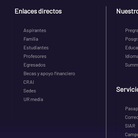
Enlaces directos
Nuestr
Aspirantes
Pregr
Familia
Posgr
Estudiantes
Educa
Profesores
Idiom
Egresados
Summe
Becas y apoyo financiero
CRAI
Servici
Sedes
UR media
Pasapo
Correo
SIAR
Campu