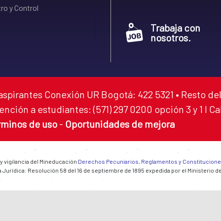
ro y Control
Trabaja con
nosotros.
aspirantes Conexión UR Bogotá: 422 5321 • Resto del
ención a estudiantes: (571) 297 0200 opción 3 y 1 I C
rminos de uso
-
Oportunidades de mejora
 y vigilancia del Mineducación
Derechos Pecuniarios, Reglamentos y Constitucion
 Jurídica: Resolución 58 del 16 de septiembre de 1895 expedida por el Ministerio d