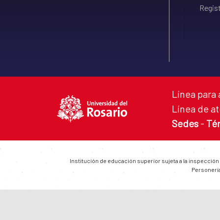
Regist
Línea para 
Línea de at
Sedes
-
Té
Institución de educación superior sujeta a la inspección
Personería