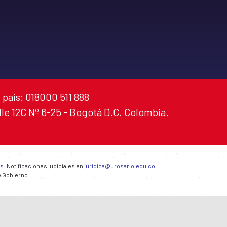
 país: 018000 511 888
alle 12C Nº 6-25 - Bogotá D.C. Colombia.
es
| Notificaciones judiciales en
juridica@urosario.edu.co
e Gobierno.