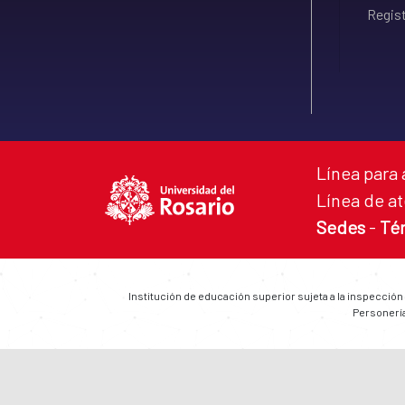
Regist
Línea para 
Línea de at
Sedes
-
Té
Institución de educación superior sujeta a la inspección
Personería