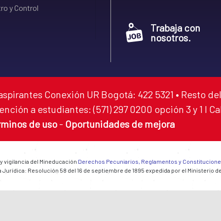
ro y Control
Trabaja con
nosotros.
aspirantes Conexión UR Bogotá: 422 5321 • Resto del
ención a estudiantes: (571) 297 0200 opción 3 y 1 I C
rminos de uso
-
Oportunidades de mejora
 y vigilancia del Mineducación
Derechos Pecuniarios, Reglamentos y Constitucion
 Jurídica: Resolución 58 del 16 de septiembre de 1895 expedida por el Ministerio d