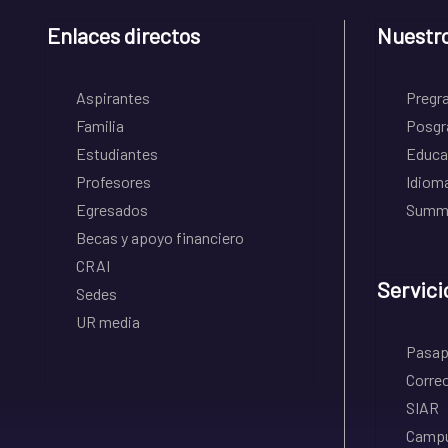
Enlaces directos
Nuestr
Aspirantes
Pregr
Familia
Posgr
Estudiantes
Educa
Profesores
Idiom
Egresados
Summe
Becas y apoyo financiero
CRAI
Servici
Sedes
UR media
Pasapo
Correo
SIAR
Campu