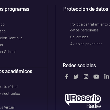
os programas
Protección de datos
ado
Política de tratamiento 
datos personales
ado
Solicitudes
ción Continua
Aviso de privacidad
as
r School
Redes sociales
os académicos
rte virtual
 electrónico
s Virtual