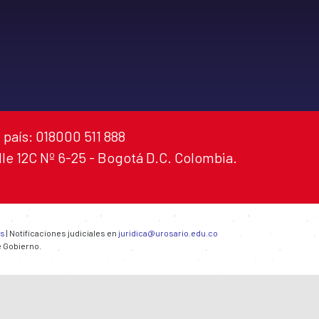
 país: 018000 511 888
alle 12C Nº 6-25 - Bogotá D.C. Colombia.
es
| Notificaciones judiciales en
juridica@urosario.edu.co
e Gobierno.