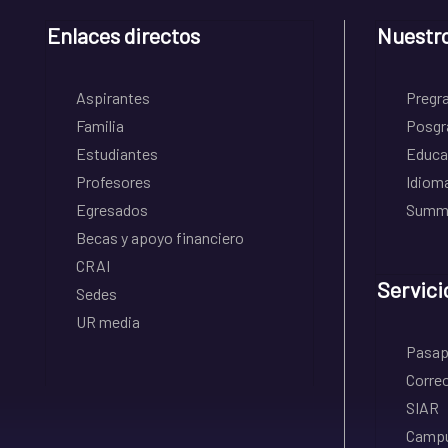
Enlaces directos
Nuestr
Aspirantes
Pregr
Familia
Posgr
Estudiantes
Educa
Profesores
Idiom
Egresados
Summe
Becas y apoyo financiero
CRAI
Servici
Sedes
UR media
Pasapo
Correo
SIAR
Campu