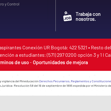
ro y Control
Trabaja con
nosotros.
aspirantes Conexión UR Bogotá: 422 5321 • Resto del
ención a estudiantes: (571) 297 0200 opción 3 y 1 I C
rminos de uso
-
Oportunidades de mejora
 y vigilancia del Mineducación
Derechos Pecuniarios, Reglamentos y Constitucion
 Jurídica: Resolución 58 del 16 de septiembre de 1895 expedida por el Ministerio d