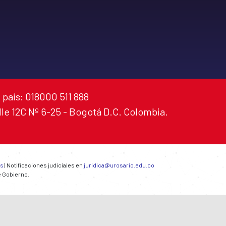
 país: 018000 511 888
alle 12C Nº 6-25 - Bogotá D.C. Colombia.
es
| Notificaciones judiciales en
juridica@urosario.edu.co
e Gobierno.