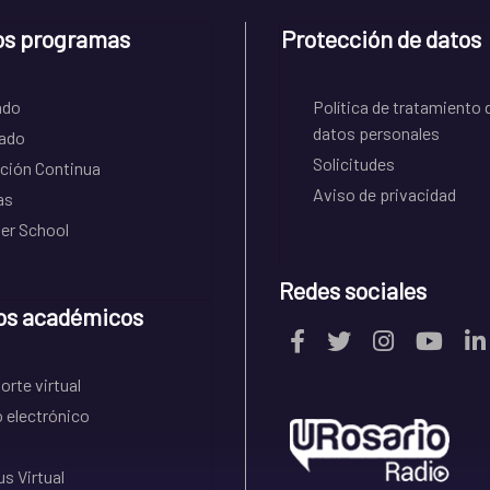
os programas
Protección de datos
ado
Política de tratamiento 
datos personales
ado
Solicitudes
ción Continua
Aviso de privacidad
as
r School
Redes sociales
os académicos
rte virtual
 electrónico
s Virtual