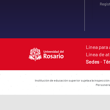
Regist
Línea para 
Línea de at
Sedes
-
Té
Institución de educación superior sujeta a la inspección
Personería