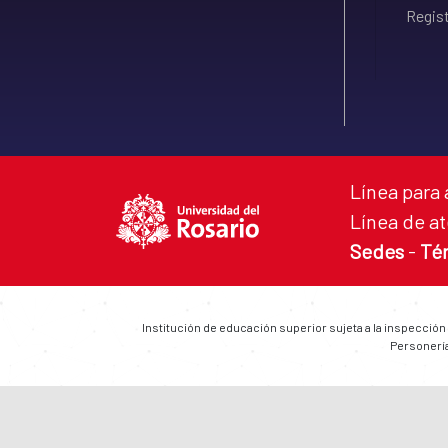
Regist
Línea para 
Línea de at
Sedes
-
Té
Institución de educación superior sujeta a la inspección
Personería