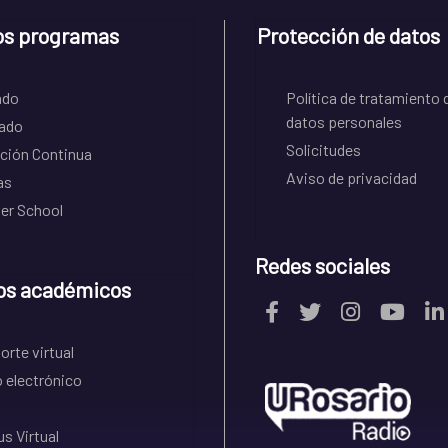
os programas
Protección de datos
ado
Política de tratamiento 
datos personales
ado
Solicitudes
ción Continua
Aviso de privacidad
as
r School
Redes sociales
os académicos
rte virtual
 electrónico
s Virtual