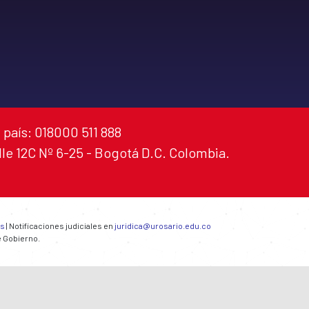
 país: 018000 511 888
alle 12C Nº 6-25 - Bogotá D.C. Colombia.
es
| Notificaciones judiciales en
juridica@urosario.edu.co
e Gobierno.