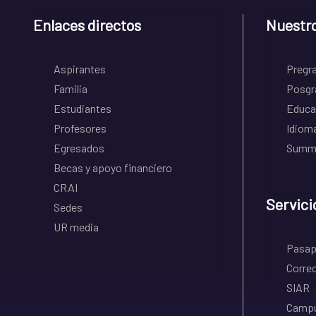
Enlaces directos
Nuestr
Aspirantes
Pregr
Familia
Posgr
Estudiantes
Educa
Profesores
Idiom
Egresados
Summe
Becas y apoyo financiero
CRAI
Servici
Sedes
UR media
Pasapo
Correo
SIAR
Campu