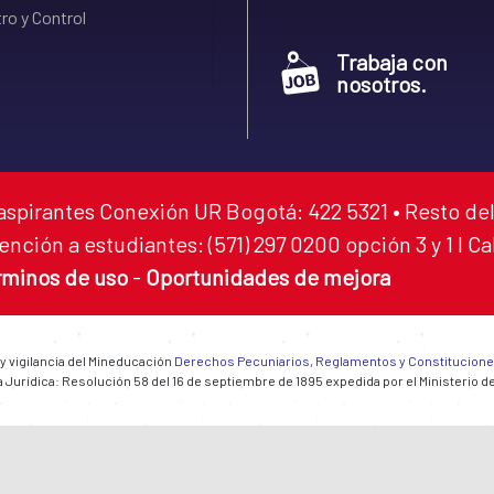
ro y Control
Trabaja con
nosotros.
aspirantes Conexión UR Bogotá: 422 5321 • Resto del
ención a estudiantes: (571) 297 0200 opción 3 y 1 I C
rminos de uso
-
Oportunidades de mejora
 y vigilancia del Mineducación
Derechos Pecuniarios, Reglamentos y Constitucion
 Jurídica: Resolución 58 del 16 de septiembre de 1895 expedida por el Ministerio d