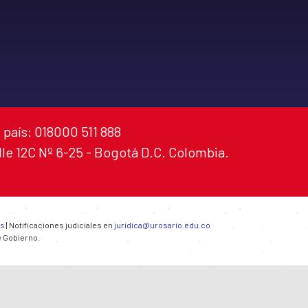
 país: 018000 511 888
alle 12C Nº 6-25 - Bogotá D.C. Colombia.
es
| Notificaciones judiciales en
juridica@urosario.edu.co
e Gobierno.