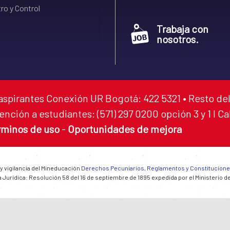
ro y Control
Trabaja con
nosotros.
aspirantes Conexión UR Bogotá: 422 5321 • Resto del
ención a estudiantes: (571) 297 0200 opción 3 y 1 I C
rminos de uso
-
Oportunidades de mejora
 y vigilancia del Mineducación
Derechos Pecuniarios, Reglamentos y Constitucion
 Jurídica: Resolución 58 del 16 de septiembre de 1895 expedida por el Ministerio d