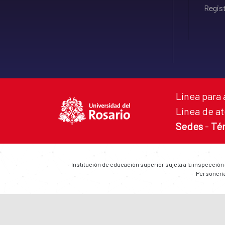
Regist
Línea para 
Línea de at
Sedes
-
Té
Institución de educación superior sujeta a la inspección
Personería