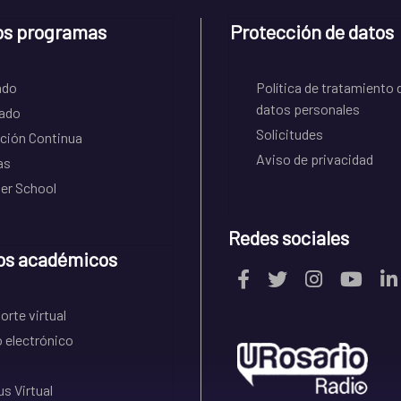
os programas
Protección de datos
ado
Política de tratamiento 
datos personales
ado
Solicitudes
ción Continua
Aviso de privacidad
as
r School
Redes sociales
os académicos
rte virtual
 electrónico
s Virtual