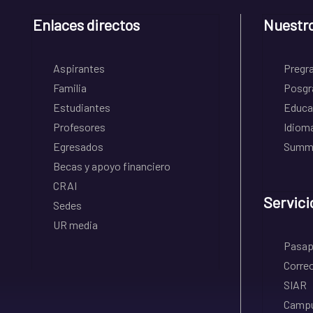
Enlaces directos
Nuestr
Aspirantes
Pregr
Familia
Posgr
Estudiantes
Educa
Profesores
Idiom
Egresados
Summe
Becas y apoyo financiero
CRAI
Servici
Sedes
UR media
Pasapo
Correo
SIAR
Campu