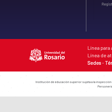
Regist
Línea para 
Línea de at
Sedes
-
Té
Institución de educación superior sujeta a la inspección
Personería