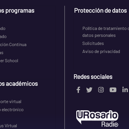
os programas
Protección de datos
ado
Política de tratamiento 
datos personales
ado
Solicitudes
ción Continua
Aviso de privacidad
as
r School
Redes sociales
os académicos
rte virtual
 electrónico
s Virtual