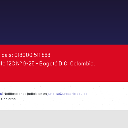
 país: 018000 511 888
alle 12C Nº 6-25 - Bogotá D.C. Colombia.
es
| Notificaciones judiciales en
juridica@urosario.edu.co
e Gobierno.