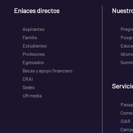
Enlaces directos
Nuestr
Aspirantes
Pregr
Familia
Posgr
Estudiantes
Educa
Profesores
Idiom
Egresados
Summe
Becas y apoyo financiero
CRAI
Servici
Sedes
UR media
Pasapo
Correo
SIAR
Campu