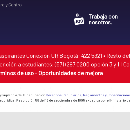
ro y Control
Trabaja con
nosotros.
aspirantes Conexión UR Bogotá: 422 5321 • Resto del
ención a estudiantes: (571) 297 0200 opción 3 y 1 I C
rminos de uso
-
Oportunidades de mejora
 y vigilancia del Mineducación
Derechos Pecuniarios, Reglamentos y Constitucion
 Jurídica: Resolución 58 del 16 de septiembre de 1895 expedida por el Ministerio d