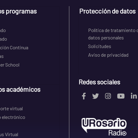
os programas
Protección de datos
ado
Política de tratamiento 
datos personales
ado
Solicitudes
ción Continua
Aviso de privacidad
as
r School
Redes sociales
os académicos
rte virtual
 electrónico
s Virtual