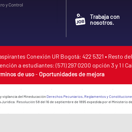
ro y Control
Trabaja con
nosotros.
aspirantes Conexión UR Bogotá: 422 5321 • Resto del
ención a estudiantes: (571) 297 0200 opción 3 y 1 I C
rminos de uso
-
Oportunidades de mejora
 y vigilancia del Mineducación
Derechos Pecuniarios, Reglamentos y Constitucion
 Jurídica: Resolución 58 del 16 de septiembre de 1895 expedida por el Ministerio d