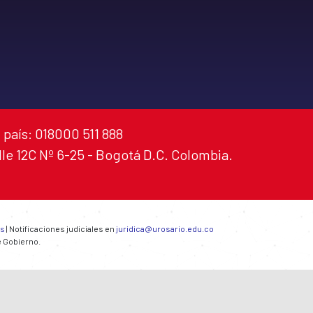
 país: 018000 511 888
alle 12C Nº 6-25 - Bogotá D.C. Colombia.
es
| Notificaciones judiciales en
juridica@urosario.edu.co
e Gobierno.