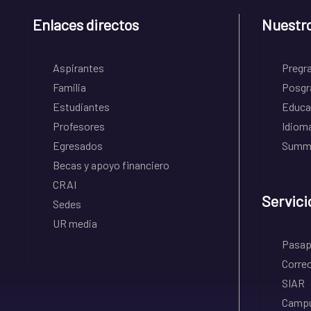
Enlaces directos
Nuestr
Aspirantes
Pregr
Familia
Posgr
Estudiantes
Educa
Profesores
Idiom
Egresados
Summe
Becas y apoyo financiero
CRAI
Servici
Sedes
UR media
Pasapo
Correo
SIAR
Campu