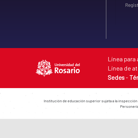
Regist
Línea para 
Línea de at
Sedes
-
Té
Institución de educación superior sujeta a la inspección
Personería