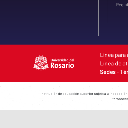
Regist
Línea para 
Línea de at
Sedes
-
Té
Institución de educación superior sujeta a la inspección
Personería