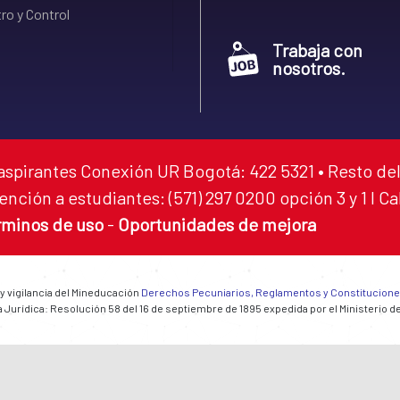
ro y Control
Trabaja con
nosotros.
aspirantes Conexión UR Bogotá: 422 5321 • Resto del
ención a estudiantes: (571) 297 0200 opción 3 y 1 I C
rminos de uso
-
Oportunidades de mejora
 y vigilancia del Mineducación
Derechos Pecuniarios, Reglamentos y Constitucion
 Jurídica: Resolución 58 del 16 de septiembre de 1895 expedida por el Ministerio d