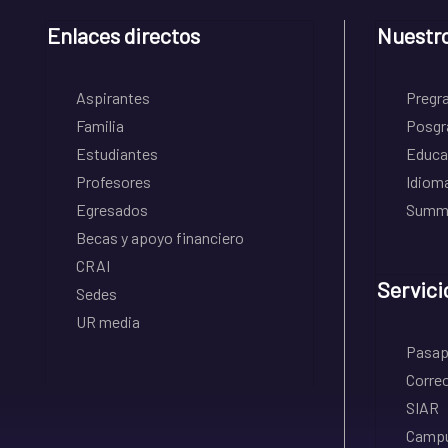
Enlaces directos
Nuestr
Aspirantes
Pregr
Familia
Posgr
Estudiantes
Educa
Profesores
Idiom
Egresados
Summe
Becas y apoyo financiero
CRAI
Servici
Sedes
UR media
Pasapo
Correo
SIAR
Campu