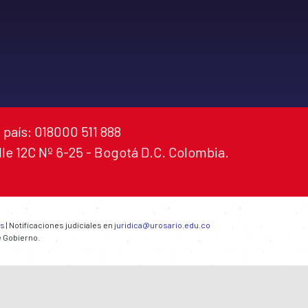
 país: 018000 511 888
alle 12C Nº 6-25 - Bogotá D.C. Colombia.
es
| Notificaciones judiciales en
juridica@urosario.edu.co
e Gobierno.