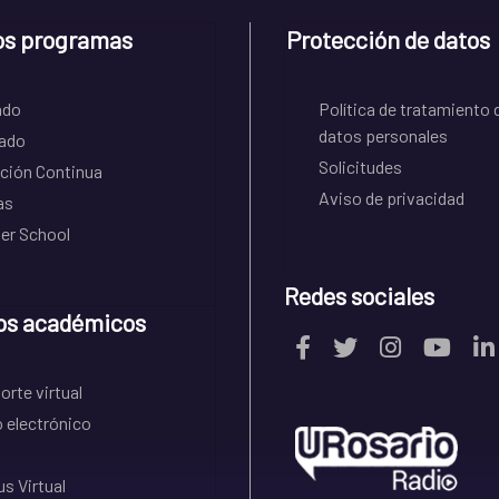
os programas
Protección de datos
ado
Política de tratamiento 
datos personales
ado
Solicitudes
ción Continua
Aviso de privacidad
as
r School
Redes sociales
os académicos
rte virtual
 electrónico
s Virtual