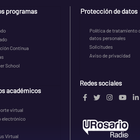
os programas
Protección de datos
ado
Política de tratamiento 
datos personales
ado
Solicitudes
ción Continua
Aviso de privacidad
as
r School
Redes sociales
os académicos
rte virtual
 electrónico
s Virtual