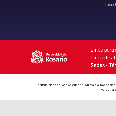
Regist
Línea para 
Línea de at
Sedes
-
Té
Institución de educación superior sujeta a la inspección
Personería