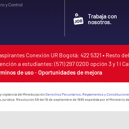
ro y Control
Trabaja con
nosotros.
aspirantes Conexión UR Bogotá: 422 5321 • Resto del
ención a estudiantes: (571) 297 0200 opción 3 y 1 I C
rminos de uso
-
Oportunidades de mejora
 y vigilancia del Mineducación
Derechos Pecuniarios, Reglamentos y Constitucion
 Jurídica: Resolución 58 del 16 de septiembre de 1895 expedida por el Ministerio d