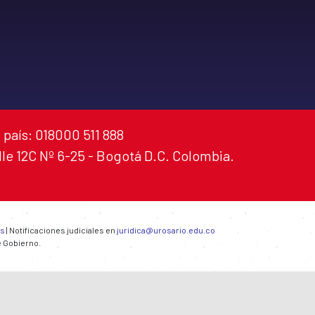
 país: 018000 511 888
alle 12C Nº 6-25 - Bogotá D.C. Colombia.
es
| Notificaciones judiciales en
juridica@urosario.edu.co
e Gobierno.