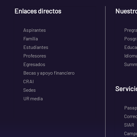
Enlaces directos
Nuestr
Aspirantes
Pregr
Familia
Posgr
Estudiantes
Educa
Profesores
Idiom
Egresados
Summe
Becas y apoyo financiero
CRAI
Servici
Sedes
UR media
Pasapo
Correo
SIAR
Campu