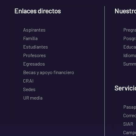
Enlaces directos
Nuestr
Aspirantes
Pregr
Familia
Posgr
Estudiantes
Educa
Profesores
Idiom
Egresados
Summe
Becas y apoyo financiero
CRAI
Servici
Sedes
UR media
Pasapo
Correo
SIAR
Campu