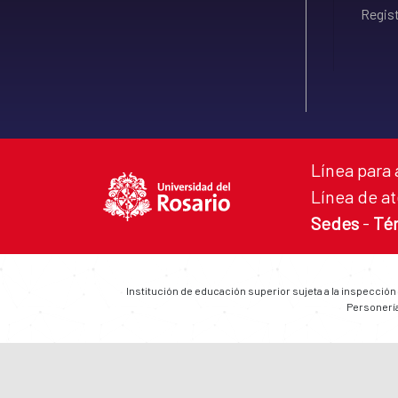
Regist
Línea para 
Línea de at
Sedes
-
Té
Institución de educación superior sujeta a la inspección
Personería