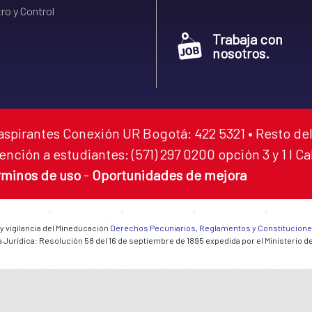
ro y Control
Trabaja con
nosotros.
aspirantes Conexión UR Bogotá: 422 5321 • Resto del
ención a estudiantes: (571) 297 0200 opción 3 y 1 I C
rminos de uso
-
Oportunidades de mejora
 y vigilancia del Mineducación
Derechos Pecuniarios, Reglamentos y Constitucion
 Jurídica: Resolución 58 del 16 de septiembre de 1895 expedida por el Ministerio d