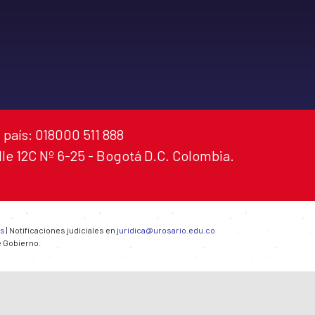
 país: 018000 511 888
alle 12C Nº 6-25 - Bogotá D.C. Colombia.
es
| Notificaciones judiciales en
juridica@urosario.edu.co
e Gobierno.