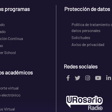
os programas
Protección de datos
ado
Política de tratamiento 
datos personales
ado
Solicitudes
ción Continua
Aviso de privacidad
as
r School
Redes sociales
os académicos
rte virtual
 electrónico
s Virtual