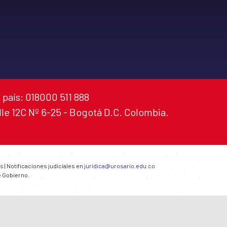
 país: 018000 511 888
alle 12C Nº 6-25 - Bogotá D.C. Colombia.
es
| Notificaciones judiciales en
juridica@urosario.edu.co
e Gobierno.