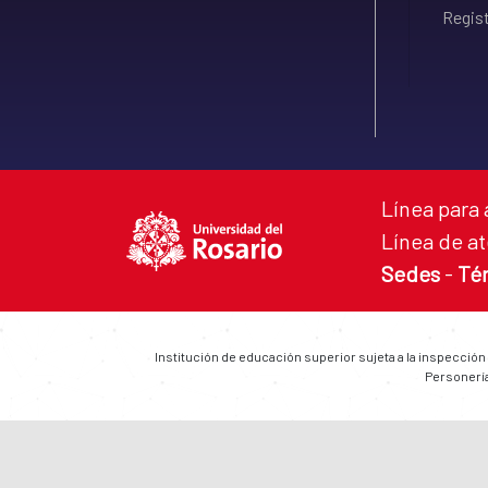
Regist
Línea para 
Línea de at
Sedes
-
Té
Institución de educación superior sujeta a la inspección
Personería