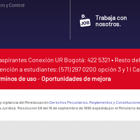
ro y Control
Trabaja con
nosotros.
aspirantes Conexión UR Bogotá: 422 5321 • Resto del
ención a estudiantes: (571) 297 0200 opción 3 y 1 I C
rminos de uso
-
Oportunidades de mejora
 y vigilancia del Mineducación
Derechos Pecuniarios, Reglamentos y Constitucion
 Jurídica: Resolución 58 del 16 de septiembre de 1895 expedida por el Ministerio d