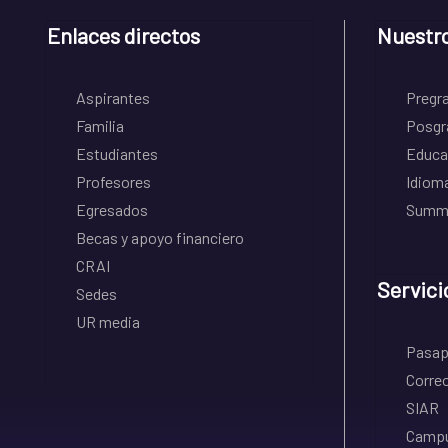
Enlaces directos
Nuestr
Aspirantes
Pregr
Familia
Posgr
Estudiantes
Educa
Profesores
Idiom
Egresados
Summe
Becas y apoyo financiero
CRAI
Servici
Sedes
UR media
Pasapo
Correo
SIAR
Campu