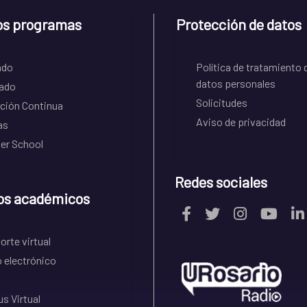
os programas
Protección de datos
ado
Política de tratamiento 
datos personales
ado
Solicitudes
ción Continua
Aviso de privacidad
as
r School
Redes sociales
os académicos
rte virtual
 electrónico
s Virtual